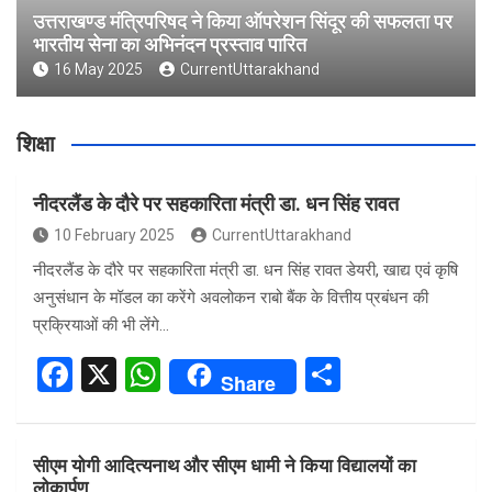
उत्तराखण्ड मंत्रिपरिषद ने किया ऑपरेशन सिंदूर की सफलता पर
भारतीय सेना का अभिनंदन प्रस्ताव पारित
16 May 2025
CurrentUttarakhand
शिक्षा
नीदरलैंड के दौरे पर सहकारिता मंत्री डा. धन सिंह रावत
10 February 2025
CurrentUttarakhand
नीदरलैंड के दौरे पर सहकारिता मंत्री डा. धन सिंह रावत डेयरी, खाद्य एवं कृषि
अनुसंधान के मॉडल का करेंगे अवलोकन राबो बैंक के वित्तीय प्रबंधन की
प्रक्रियाओं की भी लेंगे…
F
X
W
S
Share
a
h
h
ce
at
ar
सीएम योगी आदित्यनाथ और सीएम धामी ने किया विद्यालयों का
b
s
e
लोकार्पण