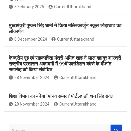
o
A
8 February 2025
CurrentUttarakhand
o
p
k
p
मुख्यमंत्री पुष्कर सिंह धामी ने किया मल्लिकार्जुन स्कूल लोहाघाट का
लोकार्पण
6 December 2024
CurrentUttarakhand
केन्द्रीय गृह एवं सहकारिता मंत्री अमित शाह ने लाल बहादुर शास्त्री
राष्ट्रीय प्रशासन अकादमी में 99वें फाउंडेशन कोर्स के दीक्षांत
समारोह को किया संबोधित
28 November 2024
CurrentUttarakhand
शिक्षा विभाग का बनेगा ‘मानव सम्पदा’ पोर्टलः डॉ. धन सिंह रावत
28 November 2024
CurrentUttarakhand
S