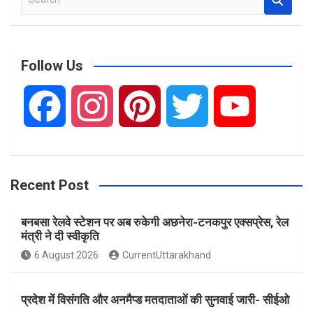
e
a
r
c
Follow Us
h
F
I
P
T
Y
a
n
i
w
o
Recent Post
c
s
n
i
u
बनबसा रेलवे स्टेशन पर अब रुकेगी अछनेरा-टनकपुर एक्सप्रेस, रेल
e
t
t
t
T
मंत्री ने दी स्वीकृति
6 August 2026
CurrentUttarakhand
b
a
e
t
u
प्रदेश में विसंगति और अनमैप्ड मतदाताओं की सुनवाई जारी- सीईओ