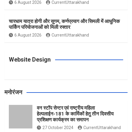
o
g
r
e
b
6 August 2026
CurrentUttarakhand
o
r
e
r
e
चारधाम यात्रा होगी और सुगम, कर्णप्रयाग और सिमली में आधुनिक
पार्किंग परियोजनाओं को मिली रफ्तार
6 August 2026
CurrentUttarakhand
k
a
s
m
t
Website Design
मनोरंजन
वन स्टॉप सेन्टर एवं राष्ट्रीय महिला
हेल्पलाईन-181 के कार्मिकों हेतु तीन दिवसीय
प्रशिक्षण कार्यक्रम का समापन
27 October 2024
CurrentUttarakhand