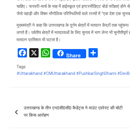
चाहिए। फरवरी-मार्च के माह में हाईस्कूल एवं इण्टरमीडिएट बोर्ड परीक्षाएं होन
जैसे पहाड़ी और विषम भौगोलिक परिस्थितियों वाले राज्यों में “एक देश एक चुनाव”
मुख्यमंत्री ने कहा कि उत्तराखण्ड के दुर्गम क्षेत्रों में मतदान केंद्रों तक
लगते हैं। पर्वतीय क्षेत्रों में मतदाताओं के लिए चुनाव में भाग लेना भी चुनौतीपूर
मतदान प्रतिशत भी घटता है।
F
X
W
S
Share
a
h
h
Tags:
ce
at
ar
#Uttarakhand #CMUttarakhand #PushkarSinghDhami #DevBh
b
s
e
o
A
o
p
Post
k
p
उत्तराखण्ड के तीन एन0सी0सी0 कैडेट्स ने माउंट एवरेस्ट की चोटी
navigation
पर किया आरोहण