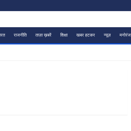
ारत
राजनीति
ताज़ा ख़बरें
शिक्षा
खबर हटकर
न्यूज़
मनोरं