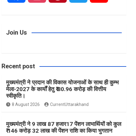
a
n
i
w
o
c
s
n
i
u
Join Us
e
t
t
t
T
Recent post
b
a
e
t
u
मुख्यमंत्री ने प्रदान की विकास योजनाओं के साथ ही कुम्भ
o
g
r
e
b
मेला-2027 के कार्यों हेतु ₹ 80.96 करोड़ की वित्तीय
स्वीकृति।
o
r
e
r
e
8 August 2026
CurrentUttarakhand
k
a
s
मुख्यमंत्री ने 9 लाख 87 हजार17 पेंशन लाभार्थियों को कुल
₹ 146 करोड़ 32 लाख की पेंशन राशि का किया भुगतान