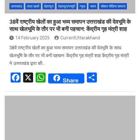
उत्तराखंड
ताज़ा ख़बरें
देहरादून
देहरादून/मसूरी
न्यूज़
भारत
सोशल मीडिया वायरल
38वें राष्ट्रीय खेलों का हुआ भव्य समापन उत्तराखंड की देवभूमि के
साथ खेलभूमि के तौर पर भी बनी पहचान: केंद्रीय गृह मंत्री शाह
14 February 2025
CurrentUttarakhand
38वें राष्ट्रीय खेलों का हुआ भव्य समापन उत्तराखंड की देवभूमि के साथ
खेलभूमि के तौर पर भी बनी पहचान: केंद्रीय गृह मंत्री शाह केंद्रीय गृह मंत्री
ने उत्तराखंड द्वारा की…
F
X
W
S
Share
a
h
h
ce
at
ar
b
s
e
o
A
o
p
k
p