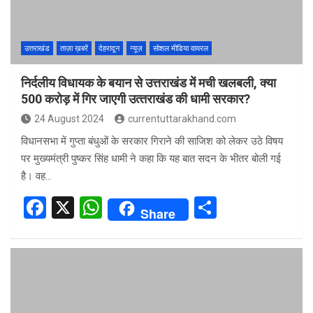
k
p
उत्तराखंड
ताज़ा ख़बरें
देहरादून
न्यूज़
सोशल मीडिया वायरल
निर्दलीय विधायक के बयान से उत्तराखंड में मची खलबली, क्‍या
500 करोड़ में गिर जाएगी उत्‍तराखंड की धामी सरकार?
24 August 2024
currentuttarakhand.com
विधानसभा में गुप्ता बंधुओं के सरकार गिराने की साजिश को लेकर उठे विषय
पर मुख्यमंत्री पुष्कर सिंह धामी ने कहा कि यह बात सदन के भीतर बोली गई
है। वह…
F
X
W
S
Share
a
h
h
ce
at
ar
b
s
e
o
A