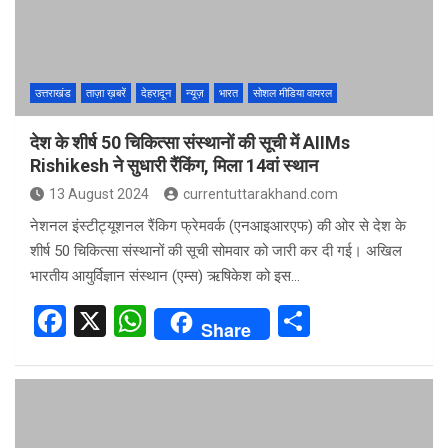
o
p
k
p
उत्तराखंड
ताज़ा ख़बरें
देहरादून
न्यूज़
भारत
सोशल मीडिया वायरल
देश के शीर्ष 50 चिकित्सा संस्थानों की सूची में AIIMs
Rishikesh ने सुधारी रैंकिंग, मिला 14वां स्थान
13 August 2024
currentuttarakhand.com
नेशनल इंस्टीट्यूशनल रैंकिग फ्रेमवर्क (एनआइआरएफ) की ओर से देश के
शीर्ष 50 चिकित्सा संस्थानों की सूची सोमवार को जारी कर दी गई। अखिल
भारतीय आयुर्विज्ञान संस्थान (एम्स) ऋषिकेश को इस…
F
X
W
S
Share
a
h
h
ce
at
ar
b
s
e