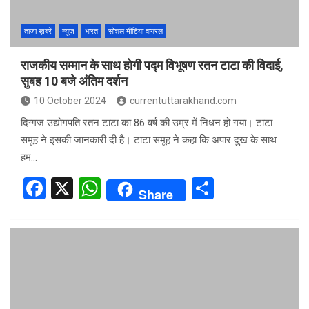
ताज़ा ख़बरें
न्यूज़
भारत
सोशल मीडिया वायरल
राजकीय सम्मान के साथ होगी पद्म विभूषण रतन टाटा की विदाई,
सुबह 10 बजे अंतिम दर्शन
10 October 2024
currentuttarakhand.com
दिग्गज उद्योगपति रतन टाटा का 86 वर्ष की उम्र में निधन हो गया। टाटा
समूह ने इसकी जानकारी दी है। टाटा समूह ने कहा कि अपार दुख के साथ
हम…
F
X
W
S
Share
a
h
h
ce
at
ar
b
s
e
o
A
o
p