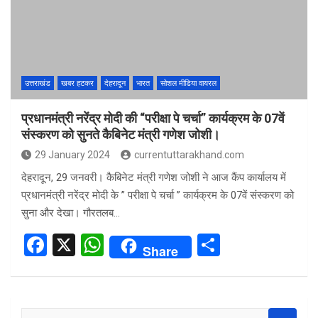
o
A
o
p
k
p
उत्तराखंड
खबर हटकर
देहरादून
भारत
सोशल मीडिया वायरल
प्रधानमंत्री नरेंद्र मोदी की “परीक्षा पे चर्चा” कार्यक्रम के 07वें
संस्करण को सुनते कैबिनेट मंत्री गणेश जोशी।
29 January 2024
currentuttarakhand.com
देहरादून, 29 जनवरी। कैबिनेट मंत्री गणेश जोशी ने आज कैंप कार्यालय में
प्रधानमंत्री नरेंद्र मोदी के ” परीक्षा पे चर्चा ” कार्यक्रम के 07वें संस्करण को
सुना और देखा। गौरतलब…
F
X
W
S
Share
a
h
h
ce
at
ar
b
s
e
S