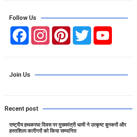
a
r
c
Follow Us
h
F
I
P
T
Y
a
n
i
w
o
c
s
n
i
u
Join Us
e
t
t
t
T
Recent post
b
a
e
t
u
राष्ट्रीय हथकरघा दिवस पर मुख्यमंत्री धामी ने उत्कृष्ट बुनकरों और
o
g
r
e
b
हस्तशिल्प कारीगरों को किया सम्मानित