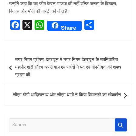
उन्होंने कहा कि यह जीत केवल भाजपा की नहीं बल्कि जनता के विश्वास,
विकास और मोदी की गारंटी की जीत है।
F
X
W
S
Share
a
h
h
ce
at
ar
b
s
e
Post
नगर निगम प्रांगण, देहरादून में नगर निगम देहरादून के नवनिर्वाचित
o
A
navigation
महापौर श्री सौरभ थपलियाल एवं पार्षदों ने पद एवं गोपनीयता की शपथ
o
p
ग्रहण की
k
p
सीएम योगी आदित्यनाथ और सीएम धामी ने किया विद्यालयों का लोकार्पण
S
e