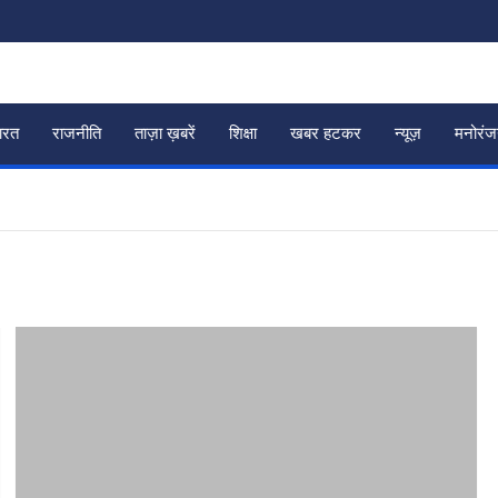
ारत
राजनीति
ताज़ा ख़बरें
शिक्षा
खबर हटकर
न्यूज़
मनोरं