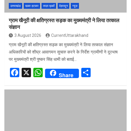
उत्तराखंड
खबर हटकर
ताज़ा ख़बरें
देहरादून
न्यूज़
ग्राम खैनूरी की क्षतिग्रस्त सड़क का मुख्यमंत्री ने लिया तत्काल
संज्ञान
3 August 2026
CurrentUttarakhand
ग्राम खैनूरी की क्षतिग्रस्त सड़क का मुख्यमंत्री ने लिया तत्काल संज्ञान
अधिकारियों को शीघ्र आवागमन सुचारु करने के निर्देश ग्रामीणों ने दूरभाष
पर मुख्यमंत्री श्री पुष्कर सिंह धामी को बताई…
F
X
W
S
Share
a
h
h
ce
at
ar
b
s
e
o
A
o
p
k
p