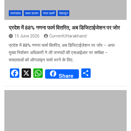
उत्तराखंड
खबर हटकर
ताज़ा ख़बरें
देहरादून
प्रदेश में 88% गणना फार्म वितरित, अब डिजिटाईजेशन पर जोर
15 June 2026
CurrentUttarakhand
प्रदेश में 88% गणना फार्म वितरित, अब डिजिटाईजेशन पर जोर – अपर
मुख्य निर्वाचन अधिकारी ने ली जनपदों की एसआईआर पर समीक्षा –
मतदाताओं को ऑनलाइन फार्म भरने के लिए…
F
X
W
S
Share
a
h
h
ce
at
ar
b
s
e
o
A
o
p
k
p