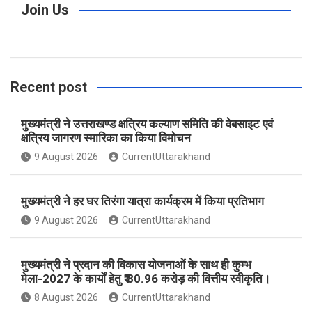
c
s
n
i
u
Join Us
e
t
t
t
T
Recent post
b
a
e
t
u
मुख्यमंत्री ने उत्तराखण्ड क्षत्रिय कल्याण समिति की वेबसाइट एवं
o
g
r
e
b
क्षत्रिय जागरण स्मारिका का किया विमोचन
9 August 2026
CurrentUttarakhand
o
r
e
r
e
मुख्यमंत्री ने हर घर तिरंगा यात्रा कार्यक्रम में किया प्रतिभाग
k
a
s
9 August 2026
CurrentUttarakhand
m
t
मुख्यमंत्री ने प्रदान की विकास योजनाओं के साथ ही कुम्भ
मेला-2027 के कार्यों हेतु ₹ 80.96 करोड़ की वित्तीय स्वीकृति।
8 August 2026
CurrentUttarakhand