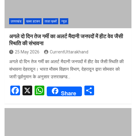
k
p
उत्तराखंड
खबर हटकर
ताज़ा ख़बरें
न्यूज़
अगले दो दिन तेज गर्मी का अलर्ट मैदानी जनपदों में हीट वेव जैसी
स्थिति की संभावना
25 May 2026
CurrentUttarakhand
अगले दो दिन तेज गर्मी का अलर्ट मैदानी जनपदों में हीट वेव जैसी स्थिति की
संभावना देहरादून। भारत मौसम विज्ञान विभाग, देहरादून द्वारा सोमवार को
जारी पूर्वानुमान के अनुसार उत्तराखण्ड…
F
X
W
S
Share
a
h
h
ce
at
ar
b
s
e
o
A