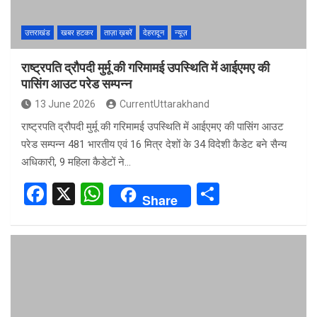
उत्तराखंड
खबर हटकर
ताज़ा ख़बरें
देहरादून
न्यूज़
राष्ट्रपति द्रौपदी मुर्मू की गरिमामई उपस्थिति में आईएमए की
पासिंग आउट परेड सम्पन्न
13 June 2026
CurrentUttarakhand
राष्ट्रपति द्रौपदी मुर्मू की गरिमामई उपस्थिति में आईएमए की पासिंग आउट
परेड सम्पन्न 481 भारतीय एवं 16 मित्र देशों के 34 विदेशी कैडेट बने सैन्य
अधिकारी, 9 महिला कैडेटों ने…
F
X
W
S
Share
a
h
h
ce
at
ar
b
s
e
o
A
o
p