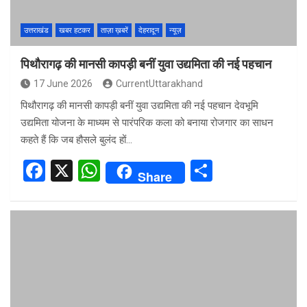
उत्तराखंड
खबर हटकर
ताज़ा ख़बरें
देहरादून
न्यूज़
पिथौरागढ़ की मानसी कापड़ी बनीं युवा उद्यमिता की नई पहचान
17 June 2026
CurrentUttarakhand
पिथौरागढ़ की मानसी कापड़ी बनीं युवा उद्यमिता की नई पहचान देवभूमि
उद्यमिता योजना के माध्यम से पारंपरिक कला को बनाया रोजगार का साधन
कहते हैं कि जब हौसले बुलंद हों…
F
X
W
S
Share
a
h
h
ce
at
ar
b
s
e
o
A
o
p
k
p