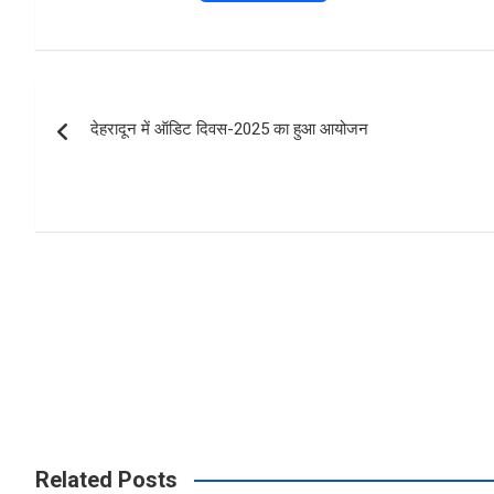
a
h
h
ce
at
ar
b
s
e
Post
o
A
देहरादून में ऑडिट दिवस-2025 का हुआ आयोजन
navigation
o
p
k
p
Related Posts