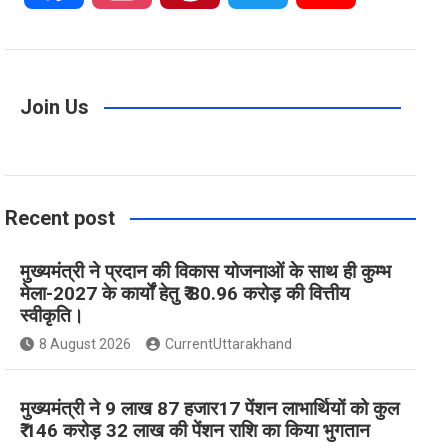
a
n
i
w
o
c
s
n
i
u
Join Us
e
t
t
t
T
Recent post
b
a
e
t
u
मुख्यमंत्री ने प्रदान की विकास योजनाओं के साथ ही कुम्भ
o
g
r
e
b
मेला-2027 के कार्यों हेतु ₹ 80.96 करोड़ की वित्तीय
स्वीकृति।
o
r
e
r
e
8 August 2026
CurrentUttarakhand
k
a
s
मुख्यमंत्री ने 9 लाख 87 हजार17 पेंशन लाभार्थियों को कुल
₹ 146 करोड़ 32 लाख की पेंशन राशि का किया भुगतान