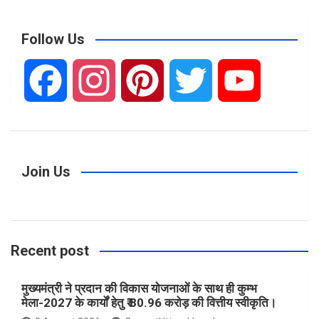
a
r
c
Follow Us
h
F
I
P
T
Y
a
n
i
w
o
c
s
n
i
u
Join Us
e
t
t
t
T
Recent post
b
a
e
t
u
मुख्यमंत्री ने प्रदान की विकास योजनाओं के साथ ही कुम्भ
o
g
r
e
b
मेला-2027 के कार्यों हेतु ₹ 80.96 करोड़ की वित्तीय स्वीकृति।