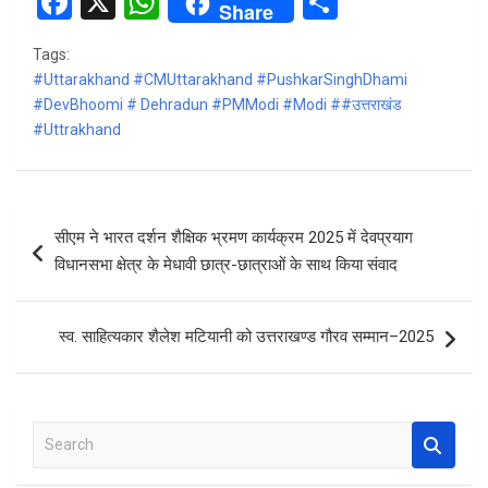
F
X
W
S
Share
a
h
h
Tags:
ce
at
ar
#Uttarakhand #CMUttarakhand #PushkarSinghDhami
b
s
e
#DevBhoomi # Dehradun #PMModi #Modi ##उत्तराखंड
#Uttrakhand
o
A
o
p
k
p
Post
सीएम ने भारत दर्शन शैक्षिक भ्रमण कार्यक्रम 2025 में देवप्रयाग
navigation
विधानसभा क्षेत्र के मेधावी छात्र-छात्राओं के साथ किया संवाद
स्व. साहित्यकार शैलेश मटियानी को उत्तराखण्ड गौरव सम्मान–2025
S
e