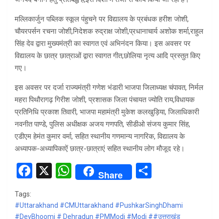
मल्लिकार्जुन पब्लिक स्कूल पंहुचने पर विद्यालय के प्रबंधक हरीश जोशी,
चौयरपर्सन रचना जोशी,निदेशक रुद्राक्ष जोशी,प्रधानाचार्य अशोक शर्मा,राहुल
सिंह देव द्वारा मुख्यमंत्री का स्वागत एवं अभिनंदन किया। इस अवसर पर
विद्यालय के छात्र छात्राओं द्वारा स्वागत गीत,छोलिया नृत्य आदि प्रस्तुत किए
गए।
इस अवसर पर दर्जा राज्यमंत्री गणेश भंडारी भाजपा जिलाध्यक्ष चंपावत, निर्मल
महरा पिथौरागढ़ गिरीश जोशी, प्रशासक जिला पंचायत ज्योति राय,विधायक
प्रतिनिधि प्रकाश तिवारी, भाजपा महामंत्री मुकेश कलखुड़िया, जिलाधिकारी
नवनीत पाण्डे, पुलिस अधीक्षक अजय गणपति, सीडीओ संजय कुमार सिंह,
एडीएम हेमंत कुमार वर्मा, सहित स्थानीय गणमान्य नागरिक, विद्यालय के
अध्यापक-अध्यापिकाऐं छात्र-छात्राएं सहित स्थानीय लोग मौजूद रहे।
F
X
W
S
Share
a
h
h
Tags:
ce
at
ar
#Uttarakhand #CMUttarakhand #PushkarSinghDhami
b
s
e
#DevBhoomi # Dehradun #PMModi #Modi ##उत्तराखंड