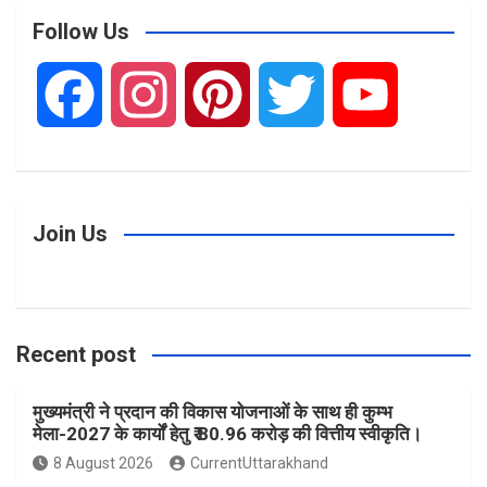
r
c
Follow Us
h
F
I
P
T
Y
a
n
i
w
o
c
s
n
i
u
Join Us
e
t
t
t
T
Recent post
b
a
e
t
u
मुख्यमंत्री ने प्रदान की विकास योजनाओं के साथ ही कुम्भ
o
g
r
e
b
मेला-2027 के कार्यों हेतु ₹ 80.96 करोड़ की वित्तीय स्वीकृति।
8 August 2026
CurrentUttarakhand
o
r
e
r
e