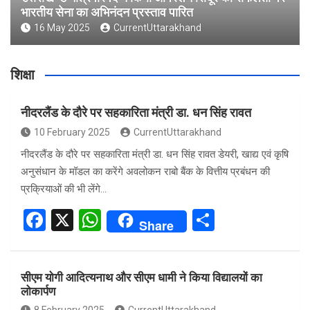
भारतीय सेना का अभिनंदन प्रस्ताव पारित
16 May 2025
CurrentUttarakhand
शिक्षा
नीदरलैंड के दौरे पर सहकारिता मंत्री डा. धन सिंह रावत
10 February 2025
CurrentUttarakhand
नीदरलैंड के दौरे पर सहकारिता मंत्री डा. धन सिंह रावत डेयरी, खाद्य एवं कृषि
अनुसंधान के मॉडल का करेंगे अवलोकन राबो बैंक के वित्तीय प्रबंधन की
प्रक्रियाओं की भी लेंगे…
F
X
W
S
Share
a
h
h
ce
at
ar
सीएम योगी आदित्यनाथ और सीएम धामी ने किया विद्यालयों का
b
s
e
लोकार्पण
o
A