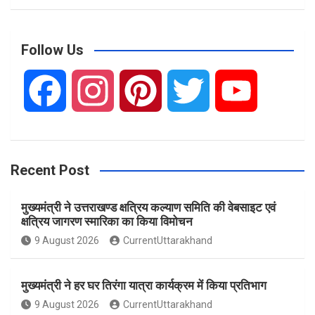
a
r
c
Follow Us
h
F
I
P
T
Y
a
n
i
w
o
Recent Post
c
s
n
i
u
मुख्यमंत्री ने उत्तराखण्ड क्षत्रिय कल्याण समिति की वेबसाइट एवं
e
t
t
t
T
क्षत्रिय जागरण स्मारिका का किया विमोचन
9 August 2026
CurrentUttarakhand
b
a
e
t
u
मुख्यमंत्री ने हर घर तिरंगा यात्रा कार्यक्रम में किया प्रतिभाग
o
g
r
e
b
9 August 2026
CurrentUttarakhand