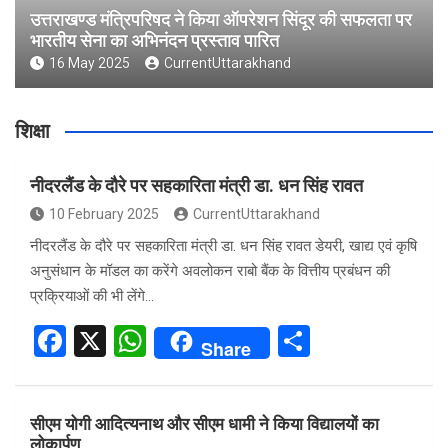
उत्तराखण्ड मंत्रिपरिषद ने किया ऑपरेशन सिंदूर की सफलता पर
भारतीय सेना का अभिनंदन प्रस्ताव पारित
16 May 2025
CurrentUttarakhand
शिक्षा
नीदरलैंड के दौरे पर सहकारिता मंत्री डा. धन सिंह रावत
10 February 2025
CurrentUttarakhand
नीदरलैंड के दौरे पर सहकारिता मंत्री डा. धन सिंह रावत डेयरी, खाद्य एवं कृषि
अनुसंधान के मॉडल का करेंगे अवलोकन राबो बैंक के वित्तीय प्रबंधन की
प्रक्रियाओं की भी लेंगे…
F
X
W
S
Share
a
h
h
ce
at
ar
सीएम योगी आदित्यनाथ और सीएम धामी ने किया विद्यालयों का
b
s
e
लोकार्पण