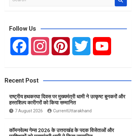
e
a
r
c
Follow Us
h
F
I
P
T
Y
a
n
i
w
o
Recent Post
c
s
n
i
u
राष्ट्रीय हथकरघा दिवस पर मुख्यमंत्री धामी ने उत्कृष्ट बुनकरों और
e
t
t
t
T
हस्तशिल्प कारीगरों को किया सम्मानित
7 August 2026
CurrentUttarakhand
b
a
e
t
u
कॉमनवेल्थ गेम्स 2026 के उत्तराखंड के पदक विजेताओं और