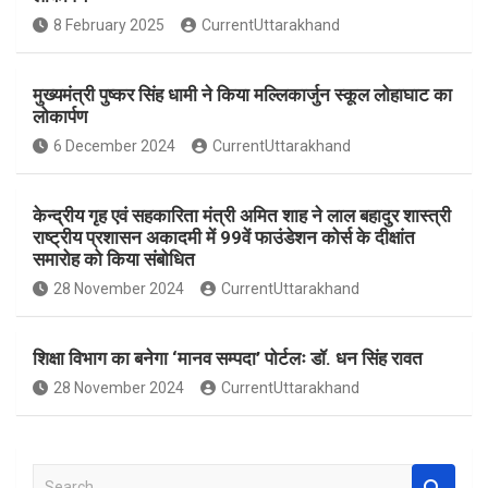
o
A
8 February 2025
CurrentUttarakhand
o
p
k
p
मुख्यमंत्री पुष्कर सिंह धामी ने किया मल्लिकार्जुन स्कूल लोहाघाट का
लोकार्पण
6 December 2024
CurrentUttarakhand
केन्द्रीय गृह एवं सहकारिता मंत्री अमित शाह ने लाल बहादुर शास्त्री
राष्ट्रीय प्रशासन अकादमी में 99वें फाउंडेशन कोर्स के दीक्षांत
समारोह को किया संबोधित
28 November 2024
CurrentUttarakhand
शिक्षा विभाग का बनेगा ‘मानव सम्पदा’ पोर्टलः डॉ. धन सिंह रावत
28 November 2024
CurrentUttarakhand
S