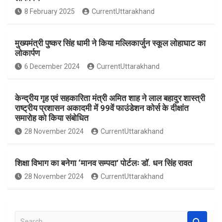
o
A
8 February 2025
CurrentUttarakhand
o
p
k
p
मुख्यमंत्री पुष्कर सिंह धामी ने किया मल्लिकार्जुन स्कूल लोहाघाट का
लोकार्पण
6 December 2024
CurrentUttarakhand
केन्द्रीय गृह एवं सहकारिता मंत्री अमित शाह ने लाल बहादुर शास्त्री
राष्ट्रीय प्रशासन अकादमी में 99वें फाउंडेशन कोर्स के दीक्षांत
समारोह को किया संबोधित
28 November 2024
CurrentUttarakhand
शिक्षा विभाग का बनेगा ‘मानव सम्पदा’ पोर्टलः डॉ. धन सिंह रावत
28 November 2024
CurrentUttarakhand
S