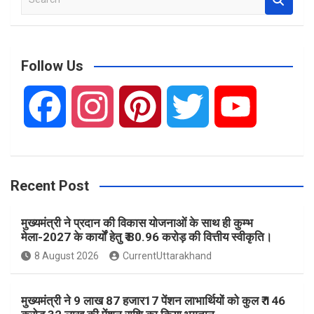
e
a
r
c
Follow Us
h
F
I
P
T
Y
a
n
i
w
o
Recent Post
c
s
n
i
u
मुख्यमंत्री ने प्रदान की विकास योजनाओं के साथ ही कुम्भ
e
t
t
t
T
मेला-2027 के कार्यों हेतु ₹ 80.96 करोड़ की वित्तीय स्वीकृति।
8 August 2026
CurrentUttarakhand
b
a
e
t
u
मुख्यमंत्री ने 9 लाख 87 हजार17 पेंशन लाभार्थियों को कुल ₹ 146