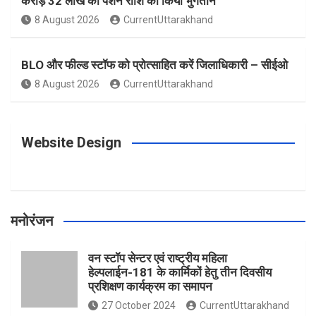
करोड़ 32 लाख की पेंशन राशि का किया भुगतान
o
g
r
e
b
8 August 2026
CurrentUttarakhand
o
r
e
r
e
BLO और फील्ड स्टॉफ को प्रोत्साहित करें जिलाधिकारी – सीईओ
8 August 2026
CurrentUttarakhand
k
a
s
m
t
Website Design
मनोरंजन
वन स्टॉप सेन्टर एवं राष्ट्रीय महिला
हेल्पलाईन-181 के कार्मिकों हेतु तीन दिवसीय
प्रशिक्षण कार्यक्रम का समापन
27 October 2024
CurrentUttarakhand