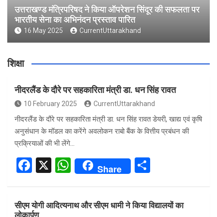
उत्तराखण्ड मंत्रिपरिषद ने किया ऑपरेशन सिंदूर की सफलता पर
भारतीय सेना का अभिनंदन प्रस्ताव पारित
16 May 2025
CurrentUttarakhand
शिक्षा
नीदरलैंड के दौरे पर सहकारिता मंत्री डा. धन सिंह रावत
10 February 2025
CurrentUttarakhand
नीदरलैंड के दौरे पर सहकारिता मंत्री डा. धन सिंह रावत डेयरी, खाद्य एवं कृषि
अनुसंधान के मॉडल का करेंगे अवलोकन राबो बैंक के वित्तीय प्रबंधन की
प्रक्रियाओं की भी लेंगे…
F
X
W
S
Share
a
h
h
ce
at
ar
सीएम योगी आदित्यनाथ और सीएम धामी ने किया विद्यालयों का
b
s
e
लोकार्पण