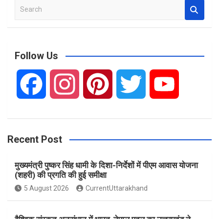
S
e
a
r
c
Follow Us
h
F
I
P
T
Y
a
n
i
w
o
Recent Post
c
s
n
i
u
मुख्यमंत्री पुष्कर सिंह धामी के दिशा-निर्देशों में पीएम आवास योजना
e
t
t
t
T
(शहरी) की प्रगति की हुई समीक्षा
5 August 2026
CurrentUttarakhand
b
a
e
t
u