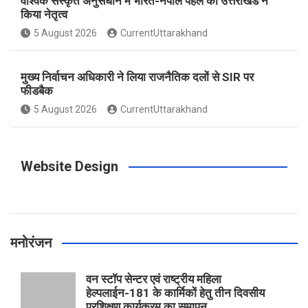
वैश्विक संस्कृत अनुसंधान में भारत-नेपाल पहल का उत्तराखंड ने
किया नेतृत्व
o
g
r
e
b
5 August 2026
CurrentUttarakhand
o
r
e
r
e
मुख्य निर्वाचन अधिकारी ने लिया राजनैतिक दलों से SIR पर
फीडबैक
k
a
s
5 August 2026
CurrentUttarakhand
m
t
Website Design
मनोरंजन
वन स्टॉप सेन्टर एवं राष्ट्रीय महिला
हेल्पलाईन-181 के कार्मिकों हेतु तीन दिवसीय
प्रशिक्षण कार्यक्रम का समापन