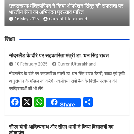
उत्तराखण्ड मंत्रिपरिषद ने किया ऑपरेशन सिंदूर की सफलता पर
भारतीय सेना का अभिनंदन प्रस्ताव पारित
16 May 2025
CurrentUttarakhand
शिक्षा
नीदरलैंड के दौरे पर सहकारिता मंत्री डा. धन सिंह रावत
10 February 2025
CurrentUttarakhand
नीदरलैंड के दौरे पर सहकारिता मंत्री डा. धन सिंह रावत डेयरी, खाद्य एवं कृषि
अनुसंधान के मॉडल का करेंगे अवलोकन राबो बैंक के वित्तीय प्रबंधन की
प्रक्रियाओं की भी लेंगे…
F
X
W
S
Share
a
h
h
ce
at
ar
सीएम योगी आदित्यनाथ और सीएम धामी ने किया विद्यालयों का
b
s
e
लोकार्पण