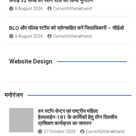
करोड़ 32 लाख की पेंशन राशि का किया भुगतान
o
g
r
e
b
8 August 2026
CurrentUttarakhand
o
r
e
r
e
BLO और फील्ड स्टॉफ को प्रोत्साहित करें जिलाधिकारी – सीईओ
8 August 2026
CurrentUttarakhand
k
a
s
m
t
Website Design
मनोरंजन
वन स्टॉप सेन्टर एवं राष्ट्रीय महिला
हेल्पलाईन-181 के कार्मिकों हेतु तीन दिवसीय
प्रशिक्षण कार्यक्रम का समापन
27 October 2024
CurrentUttarakhand