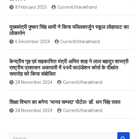
o
A
8 February 2025
CurrentUttarakhand
o
p
k
p
मुख्यमंत्री पुष्कर सिंह धामी ने किया मल्लिकार्जुन स्कूल लोहाघाट का
लोकार्पण
6 December 2024
CurrentUttarakhand
केन्द्रीय गृह एवं सहकारिता मंत्री अमित शाह ने लाल बहादुर शास्त्री
राष्ट्रीय प्रशासन अकादमी में 99वें फाउंडेशन कोर्स के दीक्षांत
समारोह को किया संबोधित
28 November 2024
CurrentUttarakhand
शिक्षा विभाग का बनेगा ‘मानव सम्पदा’ पोर्टलः डॉ. धन सिंह रावत
28 November 2024
CurrentUttarakhand
S