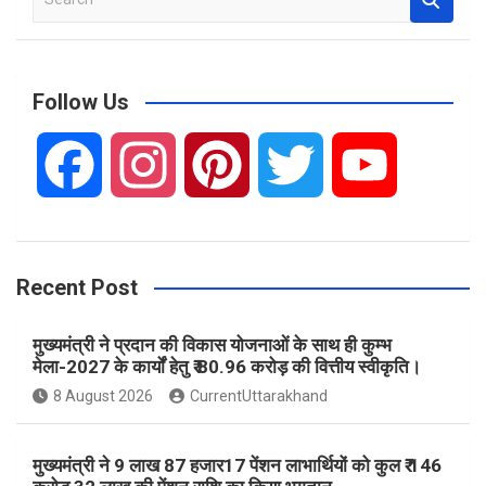
e
a
r
c
Follow Us
h
F
I
P
T
Y
a
n
i
w
o
Recent Post
c
s
n
i
u
मुख्यमंत्री ने प्रदान की विकास योजनाओं के साथ ही कुम्भ
e
t
t
t
T
मेला-2027 के कार्यों हेतु ₹ 80.96 करोड़ की वित्तीय स्वीकृति।
8 August 2026
CurrentUttarakhand
b
a
e
t
u
मुख्यमंत्री ने 9 लाख 87 हजार17 पेंशन लाभार्थियों को कुल ₹ 146