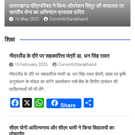
उत्तराखण्ड मंत्रिपरिषद ने किया ऑपरेशन सिंदूर की सफलता पर
भारतीय सेना का अभिनंदन प्रस्ताव पारित
16 May 2025
CurrentUttarakhand
शिक्षा
नीदरलैंड के दौरे पर सहकारिता मंत्री डा. धन सिंह रावत
10 February 2025
CurrentUttarakhand
नीदरलैंड के दौरे पर सहकारिता मंत्री डा. धन सिंह रावत डेयरी, खाद्य एवं कृषि
अनुसंधान के मॉडल का करेंगे अवलोकन राबो बैंक के वित्तीय प्रबंधन की
प्रक्रियाओं की भी लेंगे…
F
X
W
S
Share
a
h
h
ce
at
ar
सीएम योगी आदित्यनाथ और सीएम धामी ने किया विद्यालयों का
b
s
e
लोकार्पण