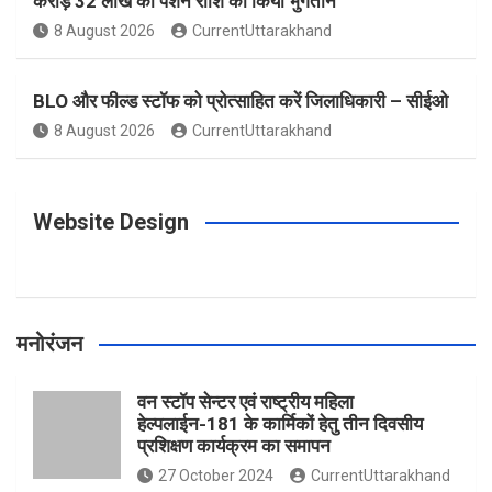
करोड़ 32 लाख की पेंशन राशि का किया भुगतान
o
g
r
e
b
8 August 2026
CurrentUttarakhand
o
r
e
r
e
BLO और फील्ड स्टॉफ को प्रोत्साहित करें जिलाधिकारी – सीईओ
8 August 2026
CurrentUttarakhand
k
a
s
m
t
Website Design
मनोरंजन
वन स्टॉप सेन्टर एवं राष्ट्रीय महिला
हेल्पलाईन-181 के कार्मिकों हेतु तीन दिवसीय
प्रशिक्षण कार्यक्रम का समापन
27 October 2024
CurrentUttarakhand