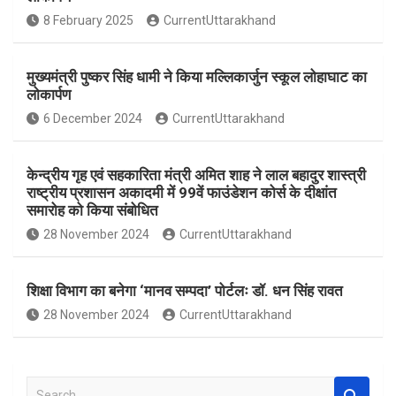
o
A
8 February 2025
CurrentUttarakhand
o
p
k
p
मुख्यमंत्री पुष्कर सिंह धामी ने किया मल्लिकार्जुन स्कूल लोहाघाट का
लोकार्पण
6 December 2024
CurrentUttarakhand
केन्द्रीय गृह एवं सहकारिता मंत्री अमित शाह ने लाल बहादुर शास्त्री
राष्ट्रीय प्रशासन अकादमी में 99वें फाउंडेशन कोर्स के दीक्षांत
समारोह को किया संबोधित
28 November 2024
CurrentUttarakhand
शिक्षा विभाग का बनेगा ‘मानव सम्पदा’ पोर्टलः डॉ. धन सिंह रावत
28 November 2024
CurrentUttarakhand
S