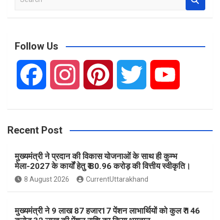
e
a
r
c
Follow Us
h
F
I
P
T
Y
a
n
i
w
o
Recent Post
c
s
n
i
u
मुख्यमंत्री ने प्रदान की विकास योजनाओं के साथ ही कुम्भ
e
t
t
t
T
मेला-2027 के कार्यों हेतु ₹ 80.96 करोड़ की वित्तीय स्वीकृति।
8 August 2026
CurrentUttarakhand
b
a
e
t
u
मुख्यमंत्री ने 9 लाख 87 हजार17 पेंशन लाभार्थियों को कुल ₹ 146