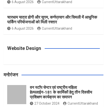
o
g
r
e
b
6 August 2026
CurrentUttarakhand
o
r
e
r
e
चारधाम यात्रा होगी और सुगम, कर्णप्रयाग और सिमली में आधुनिक
पार्किंग परियोजनाओं को मिली रफ्तार
6 August 2026
CurrentUttarakhand
k
a
s
m
t
Website Design
मनोरंजन
वन स्टॉप सेन्टर एवं राष्ट्रीय महिला
हेल्पलाईन-181 के कार्मिकों हेतु तीन दिवसीय
प्रशिक्षण कार्यक्रम का समापन
27 October 2024
CurrentUttarakhand