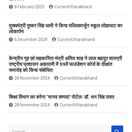
o
A
8 February 2025
CurrentUttarakhand
o
p
k
p
मुख्यमंत्री पुष्कर सिंह धामी ने किया मल्लिकार्जुन स्कूल लोहाघाट का
लोकार्पण
6 December 2024
CurrentUttarakhand
केन्द्रीय गृह एवं सहकारिता मंत्री अमित शाह ने लाल बहादुर शास्त्री
राष्ट्रीय प्रशासन अकादमी में 99वें फाउंडेशन कोर्स के दीक्षांत
समारोह को किया संबोधित
28 November 2024
CurrentUttarakhand
शिक्षा विभाग का बनेगा ‘मानव सम्पदा’ पोर्टलः डॉ. धन सिंह रावत
28 November 2024
CurrentUttarakhand
S