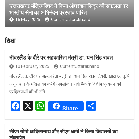
उत्तराखण्ड मंत्रिपरिषद ने किया ऑपरेशन सिंदूर की सफलता पर
भारतीय सेना का अभिनंदन प्रस्ताव पारित
16 May 2025
CurrentUttarakhand
शिक्षा
नीदरलैंड के दौरे पर सहकारिता मंत्री डा. धन सिंह रावत
10 February 2025
CurrentUttarakhand
नीदरलैंड के दौरे पर सहकारिता मंत्री डा. धन सिंह रावत डेयरी, खाद्य एवं कृषि
अनुसंधान के मॉडल का करेंगे अवलोकन राबो बैंक के वित्तीय प्रबंधन की
प्रक्रियाओं की भी लेंगे…
F
X
W
S
Share
a
h
h
ce
at
ar
सीएम योगी आदित्यनाथ और सीएम धामी ने किया विद्यालयों का
b
s
e
लोकार्पण