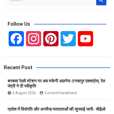
e
a
r
c
Follow Us
h
F
I
P
T
Y
a
n
i
w
o
Recent Post
c
s
n
i
u
बनबसा रेलवे स्टेशन पर अब रुकेगी अछनेरा-टनकपुर एक्सप्रेस, रेल
e
t
t
t
T
मंत्री ने दी स्वीकृति
6 August 2026
CurrentUttarakhand
b
a
e
t
u
प्रदेश में विसंगति और अनमैप्ड मतदाताओं की सुनवाई जारी- सीईओ