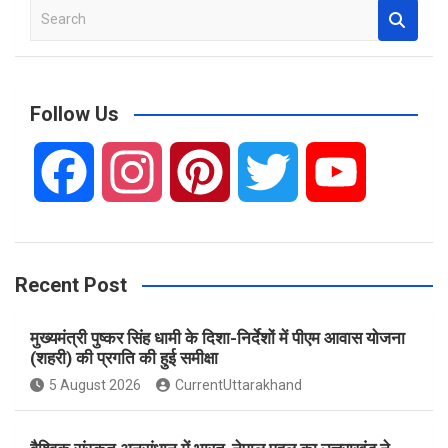
S
e
a
r
c
Follow Us
h
F
I
P
T
Y
a
n
i
w
o
Recent Post
c
s
n
i
u
मुख्यमंत्री पुष्कर सिंह धामी के दिशा-निर्देशों में पीएम आवास योजना
e
t
t
t
T
(शहरी) की प्रगति की हुई समीक्षा
5 August 2026
CurrentUttarakhand
b
a
e
t
u