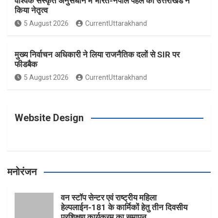
वैश्विक संस्कृत अनुसंधान में भारत-नेपाल पहल का उत्तराखंड ने
किया नेतृत्व
o
g
r
e
b
5 August 2026
CurrentUttarakhand
o
r
e
r
e
मुख्य निर्वाचन अधिकारी ने लिया राजनैतिक दलों से SIR पर
फीडबैक
k
a
s
5 August 2026
CurrentUttarakhand
m
t
Website Design
मनोरंजन
वन स्टॉप सेन्टर एवं राष्ट्रीय महिला
हेल्पलाईन-181 के कार्मिकों हेतु तीन दिवसीय
प्रशिक्षण कार्यक्रम का समापन