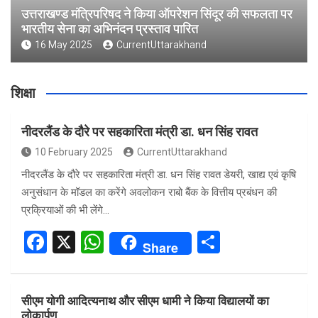
उत्तराखण्ड मंत्रिपरिषद ने किया ऑपरेशन सिंदूर की सफलता पर
भारतीय सेना का अभिनंदन प्रस्ताव पारित
16 May 2025
CurrentUttarakhand
शिक्षा
नीदरलैंड के दौरे पर सहकारिता मंत्री डा. धन सिंह रावत
10 February 2025
CurrentUttarakhand
नीदरलैंड के दौरे पर सहकारिता मंत्री डा. धन सिंह रावत डेयरी, खाद्य एवं कृषि
अनुसंधान के मॉडल का करेंगे अवलोकन राबो बैंक के वित्तीय प्रबंधन की
प्रक्रियाओं की भी लेंगे…
F
X
W
S
Share
a
h
h
ce
at
ar
सीएम योगी आदित्यनाथ और सीएम धामी ने किया विद्यालयों का
b
s
e
लोकार्पण