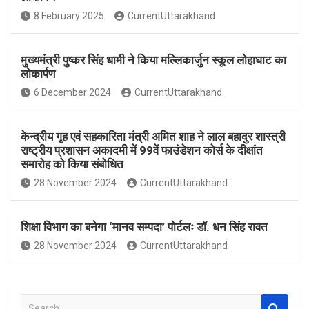
o
A
8 February 2025
CurrentUttarakhand
o
p
k
p
मुख्यमंत्री पुष्कर सिंह धामी ने किया मल्लिकार्जुन स्कूल लोहाघाट का
लोकार्पण
6 December 2024
CurrentUttarakhand
केन्द्रीय गृह एवं सहकारिता मंत्री अमित शाह ने लाल बहादुर शास्त्री
राष्ट्रीय प्रशासन अकादमी में 99वें फाउंडेशन कोर्स के दीक्षांत
समारोह को किया संबोधित
28 November 2024
CurrentUttarakhand
शिक्षा विभाग का बनेगा ‘मानव सम्पदा’ पोर्टलः डॉ. धन सिंह रावत
28 November 2024
CurrentUttarakhand
S