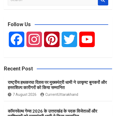
e
a
r
c
Follow Us
h
F
I
P
T
Y
a
n
i
w
o
Recent Post
c
s
n
i
u
राष्ट्रीय हथकरघा दिवस पर मुख्यमंत्री धामी ने उत्कृष्ट बुनकरों और
e
t
t
t
T
हस्तशिल्प कारीगरों को किया सम्मानित
7 August 2026
CurrentUttarakhand
b
a
e
t
u
कॉमनवेल्थ गेम्स 2026 के उत्तराखंड के पदक विजेताओं और