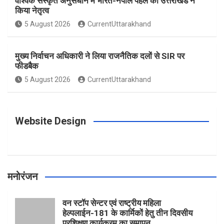
वैश्विक संस्कृत अनुसंधान में भारत-नेपाल पहल का उत्तराखंड ने
किया नेतृत्व
o
g
r
e
b
5 August 2026
CurrentUttarakhand
o
r
e
r
e
मुख्य निर्वाचन अधिकारी ने लिया राजनैतिक दलों से SIR पर
फीडबैक
k
a
s
5 August 2026
CurrentUttarakhand
m
t
Website Design
मनोरंजन
वन स्टॉप सेन्टर एवं राष्ट्रीय महिला
हेल्पलाईन-181 के कार्मिकों हेतु तीन दिवसीय
प्रशिक्षण कार्यक्रम का समापन