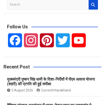
S
e
a
r
c
Follow Us
h
F
I
P
T
Y
a
n
i
w
o
Recent Post
c
s
n
i
u
मुख्यमंत्री पुष्कर सिंह धामी के दिशा-निर्देशों में पीएम आवास योजना
e
t
t
t
T
(शहरी) की प्रगति की हुई समीक्षा
5 August 2026
CurrentUttarakhand
b
a
e
t
u