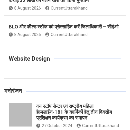
करोड़ 32 लाख की पेंशन राशि का किया भुगतान
o
g
r
e
b
8 August 2026
CurrentUttarakhand
o
r
e
r
e
BLO और फील्ड स्टॉफ को प्रोत्साहित करें जिलाधिकारी – सीईओ
8 August 2026
CurrentUttarakhand
k
a
s
m
t
Website Design
मनोरंजन
वन स्टॉप सेन्टर एवं राष्ट्रीय महिला
हेल्पलाईन-181 के कार्मिकों हेतु तीन दिवसीय
प्रशिक्षण कार्यक्रम का समापन
27 October 2024
CurrentUttarakhand