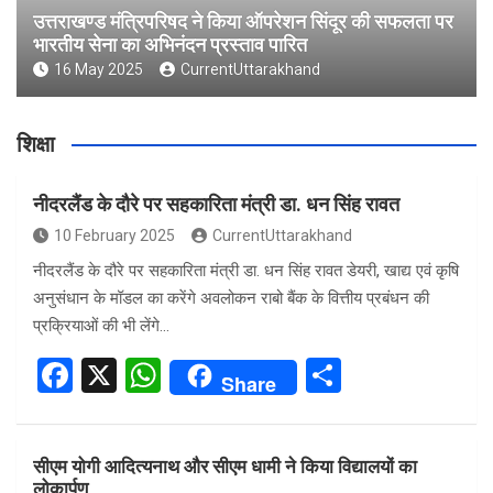
उत्तराखण्ड मंत्रिपरिषद ने किया ऑपरेशन सिंदूर की सफलता पर
भारतीय सेना का अभिनंदन प्रस्ताव पारित
16 May 2025
CurrentUttarakhand
शिक्षा
नीदरलैंड के दौरे पर सहकारिता मंत्री डा. धन सिंह रावत
10 February 2025
CurrentUttarakhand
नीदरलैंड के दौरे पर सहकारिता मंत्री डा. धन सिंह रावत डेयरी, खाद्य एवं कृषि
अनुसंधान के मॉडल का करेंगे अवलोकन राबो बैंक के वित्तीय प्रबंधन की
प्रक्रियाओं की भी लेंगे…
F
X
W
S
Share
a
h
h
ce
at
ar
सीएम योगी आदित्यनाथ और सीएम धामी ने किया विद्यालयों का
b
s
e
लोकार्पण