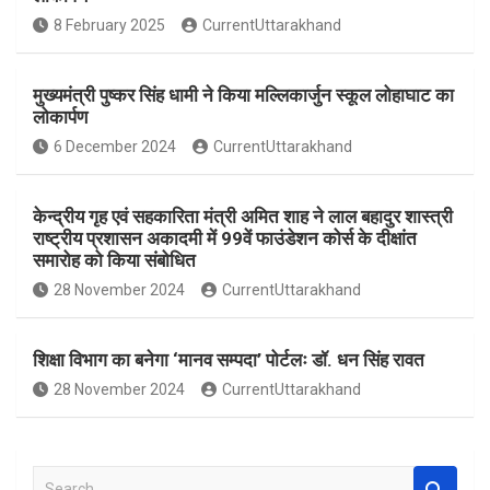
o
A
8 February 2025
CurrentUttarakhand
o
p
k
p
मुख्यमंत्री पुष्कर सिंह धामी ने किया मल्लिकार्जुन स्कूल लोहाघाट का
लोकार्पण
6 December 2024
CurrentUttarakhand
केन्द्रीय गृह एवं सहकारिता मंत्री अमित शाह ने लाल बहादुर शास्त्री
राष्ट्रीय प्रशासन अकादमी में 99वें फाउंडेशन कोर्स के दीक्षांत
समारोह को किया संबोधित
28 November 2024
CurrentUttarakhand
शिक्षा विभाग का बनेगा ‘मानव सम्पदा’ पोर्टलः डॉ. धन सिंह रावत
28 November 2024
CurrentUttarakhand
S