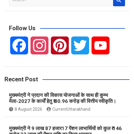
e
a
r
c
Follow Us
h
F
I
P
T
Y
a
n
i
w
o
Recent Post
c
s
n
i
u
मुख्यमंत्री ने प्रदान की विकास योजनाओं के साथ ही कुम्भ
e
t
t
t
T
मेला-2027 के कार्यों हेतु ₹ 80.96 करोड़ की वित्तीय स्वीकृति।
8 August 2026
CurrentUttarakhand
b
a
e
t
u
मुख्यमंत्री ने 9 लाख 87 हजार17 पेंशन लाभार्थियों को कुल ₹ 146