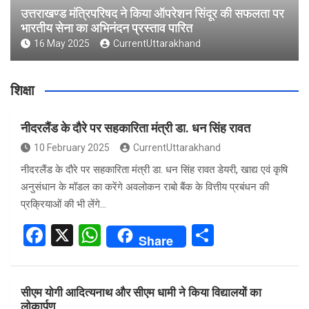
उत्तराखण्ड मंत्रिपरिषद ने किया ऑपरेशन सिंदूर की सफलता पर
भारतीय सेना का अभिनंदन प्रस्ताव पारित
16 May 2025
CurrentUttarakhand
शिक्षा
नीदरलैंड के दौरे पर सहकारिता मंत्री डा. धन सिंह रावत
10 February 2025
CurrentUttarakhand
नीदरलैंड के दौरे पर सहकारिता मंत्री डा. धन सिंह रावत डेयरी, खाद्य एवं कृषि
अनुसंधान के मॉडल का करेंगे अवलोकन राबो बैंक के वित्तीय प्रबंधन की
प्रक्रियाओं की भी लेंगे…
F
X
W
S
Share
a
h
h
ce
at
ar
सीएम योगी आदित्यनाथ और सीएम धामी ने किया विद्यालयों का
b
s
e
लोकार्पण