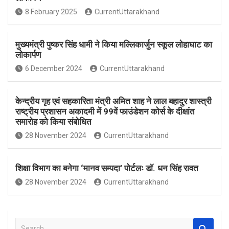
o
A
8 February 2025
CurrentUttarakhand
o
p
k
p
मुख्यमंत्री पुष्कर सिंह धामी ने किया मल्लिकार्जुन स्कूल लोहाघाट का
लोकार्पण
6 December 2024
CurrentUttarakhand
केन्द्रीय गृह एवं सहकारिता मंत्री अमित शाह ने लाल बहादुर शास्त्री
राष्ट्रीय प्रशासन अकादमी में 99वें फाउंडेशन कोर्स के दीक्षांत
समारोह को किया संबोधित
28 November 2024
CurrentUttarakhand
शिक्षा विभाग का बनेगा ‘मानव सम्पदा’ पोर्टलः डॉ. धन सिंह रावत
28 November 2024
CurrentUttarakhand
S