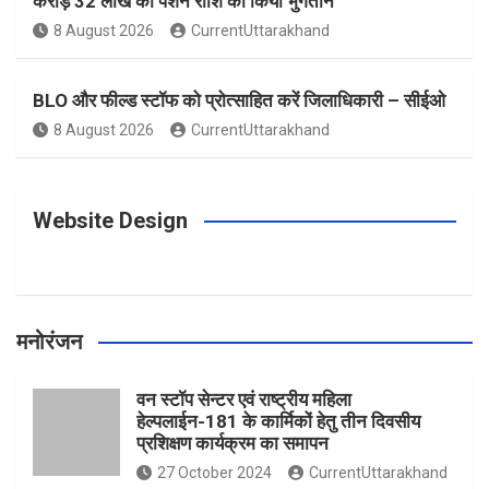
करोड़ 32 लाख की पेंशन राशि का किया भुगतान
o
g
r
e
b
8 August 2026
CurrentUttarakhand
o
r
e
r
e
BLO और फील्ड स्टॉफ को प्रोत्साहित करें जिलाधिकारी – सीईओ
8 August 2026
CurrentUttarakhand
k
a
s
m
t
Website Design
मनोरंजन
वन स्टॉप सेन्टर एवं राष्ट्रीय महिला
हेल्पलाईन-181 के कार्मिकों हेतु तीन दिवसीय
प्रशिक्षण कार्यक्रम का समापन
27 October 2024
CurrentUttarakhand