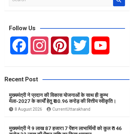
e
a
r
c
Follow Us
h
F
I
P
T
Y
a
n
i
w
o
Recent Post
c
s
n
i
u
मुख्यमंत्री ने प्रदान की विकास योजनाओं के साथ ही कुम्भ
e
t
t
t
T
मेला-2027 के कार्यों हेतु ₹ 80.96 करोड़ की वित्तीय स्वीकृति।
8 August 2026
CurrentUttarakhand
b
a
e
t
u
मुख्यमंत्री ने 9 लाख 87 हजार17 पेंशन लाभार्थियों को कुल ₹ 146