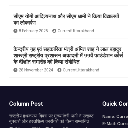
a
h
h
ce
at
ar
सीएम योगी आदित्यनाथ और सीएम धामी ने किया विद्यालयों
b
s
e
का लोकार्पण
o
A
8 February 2025
CurrentUttarakhand
o
p
k
p
केन्द्रीय गृह एवं सहकारिता मंत्री अमित शाह ने लाल बहादुर
शास्त्री राष्ट्रीय प्रशासन अकादमी में 99वें फाउंडेशन कोर्स
के दीक्षांत समारोह को किया संबोधित
28 November 2024
CurrentUttarakhand
Column Post
Quick Con
राष्ट्रीय हथकरघा दिवस पर मुख्यमंत्री धामी ने उत्कृष्ट
Name: Curre
बुनकरों और हस्तशिल्प कारीगरों को किया सम्मानित
E-Mail: Curr