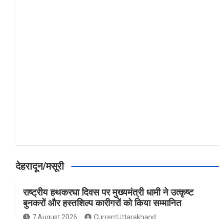
a
h
h
ce
at
ar
b
s
e
o
A
o
p
k
p
देहरादून/मसूरी
राष्ट्रीय हथकरघा दिवस पर मुख्यमंत्री धामी ने उत्कृष्ट
बुनकरों और हस्तशिल्प कारीगरों को किया सम्मानित
7 August 2026
CurrentUttarakhand