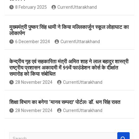
o
A
8 February 2025
CurrentUttarakhand
o
p
k
p
मुख्यमंत्री पुष्कर सिंह धामी ने किया मल्लिकार्जुन स्कूल लोहाघाट का
लोकार्पण
6 December 2024
CurrentUttarakhand
केन्द्रीय गृह एवं सहकारिता मंत्री अमित शाह ने लाल बहादुर शास्त्री
राष्ट्रीय प्रशासन अकादमी में 99वें फाउंडेशन कोर्स के दीक्षांत
समारोह को किया संबोधित
28 November 2024
CurrentUttarakhand
शिक्षा विभाग का बनेगा ‘मानव सम्पदा’ पोर्टलः डॉ. धन सिंह रावत
28 November 2024
CurrentUttarakhand
S