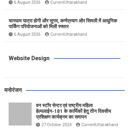
o
g
r
e
b
6 August 2026
CurrentUttarakhand
o
r
e
r
e
चारधाम यात्रा होगी और सुगम, कर्णप्रयाग और सिमली में आधुनिक
पार्किंग परियोजनाओं को मिली रफ्तार
6 August 2026
CurrentUttarakhand
k
a
s
m
t
Website Design
मनोरंजन
वन स्टॉप सेन्टर एवं राष्ट्रीय महिला
हेल्पलाईन-181 के कार्मिकों हेतु तीन दिवसीय
प्रशिक्षण कार्यक्रम का समापन
27 October 2024
CurrentUttarakhand