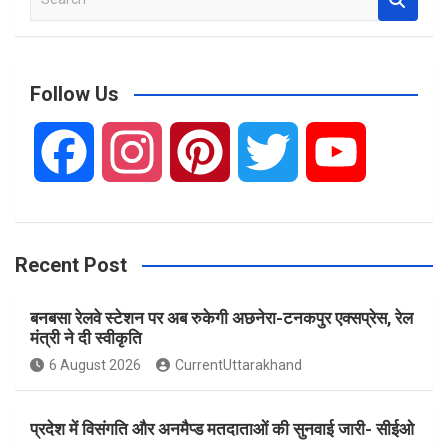
e
a
r
c
Follow Us
h
F
I
P
T
Y
a
n
i
w
o
Recent Post
c
s
n
i
u
बनबसा रेलवे स्टेशन पर अब रुकेगी अछनेरा-टनकपुर एक्सप्रेस, रेल
e
t
t
t
T
मंत्री ने दी स्वीकृति
6 August 2026
CurrentUttarakhand
b
a
e
t
u
प्रदेश में विसंगति और अनमैप्ड मतदाताओं की सुनवाई जारी- सीईओ