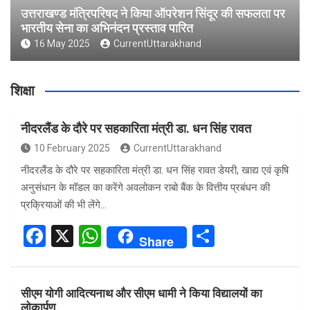
उत्तराखण्ड मंत्रिपरिषद ने किया ऑपरेशन सिंदूर की सफलता पर
भारतीय सेना का अभिनंदन प्रस्ताव पारित
16 May 2025
CurrentUttarakhand
शिक्षा
नीदरलैंड के दौरे पर सहकारिता मंत्री डा. धन सिंह रावत
10 February 2025
CurrentUttarakhand
नीदरलैंड के दौरे पर सहकारिता मंत्री डा. धन सिंह रावत डेयरी, खाद्य एवं कृषि
अनुसंधान के मॉडल का करेंगे अवलोकन राबो बैंक के वित्तीय प्रबंधन की
प्रक्रियाओं की भी लेंगे…
F
X
W
S
Share
a
h
h
ce
at
ar
सीएम योगी आदित्यनाथ और सीएम धामी ने किया विद्यालयों का
b
s
e
लोकार्पण