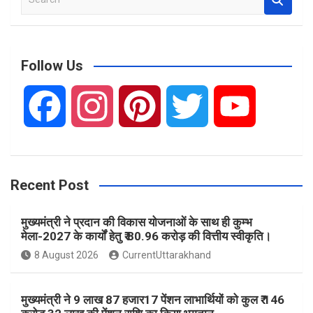
e
a
r
c
Follow Us
h
F
I
P
T
Y
a
n
i
w
o
Recent Post
c
s
n
i
u
मुख्यमंत्री ने प्रदान की विकास योजनाओं के साथ ही कुम्भ
e
t
t
t
T
मेला-2027 के कार्यों हेतु ₹ 80.96 करोड़ की वित्तीय स्वीकृति।
8 August 2026
CurrentUttarakhand
b
a
e
t
u
मुख्यमंत्री ने 9 लाख 87 हजार17 पेंशन लाभार्थियों को कुल ₹ 146