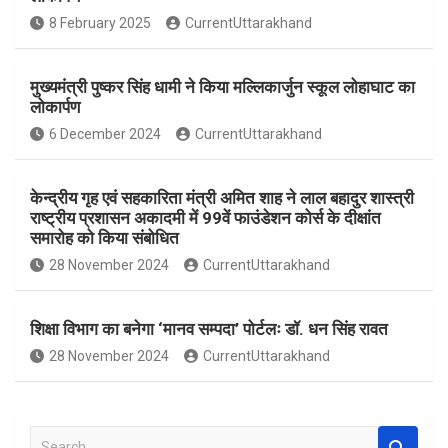
o
A
8 February 2025
CurrentUttarakhand
o
p
k
p
मुख्यमंत्री पुष्कर सिंह धामी ने किया मल्लिकार्जुन स्कूल लोहाघाट का
लोकार्पण
6 December 2024
CurrentUttarakhand
केन्द्रीय गृह एवं सहकारिता मंत्री अमित शाह ने लाल बहादुर शास्त्री
राष्ट्रीय प्रशासन अकादमी में 99वें फाउंडेशन कोर्स के दीक्षांत
समारोह को किया संबोधित
28 November 2024
CurrentUttarakhand
शिक्षा विभाग का बनेगा ‘मानव सम्पदा’ पोर्टलः डॉ. धन सिंह रावत
28 November 2024
CurrentUttarakhand
S