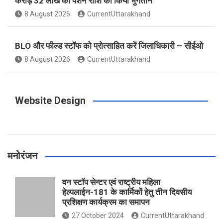
करोड़ 32 लाख की पेंशन राशि का किया भुगतान
o
g
r
e
b
8 August 2026
CurrentUttarakhand
o
r
e
r
e
BLO और फील्ड स्टॉफ को प्रोत्साहित करें जिलाधिकारी – सीईओ
8 August 2026
CurrentUttarakhand
k
a
s
m
t
Website Design
मनोरंजन
वन स्टॉप सेन्टर एवं राष्ट्रीय महिला
हेल्पलाईन-181 के कार्मिकों हेतु तीन दिवसीय
प्रशिक्षण कार्यक्रम का समापन
27 October 2024
CurrentUttarakhand