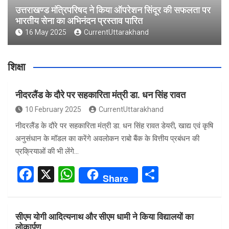
उत्तराखण्ड मंत्रिपरिषद ने किया ऑपरेशन सिंदूर की सफलता पर
भारतीय सेना का अभिनंदन प्रस्ताव पारित
16 May 2025
CurrentUttarakhand
शिक्षा
नीदरलैंड के दौरे पर सहकारिता मंत्री डा. धन सिंह रावत
10 February 2025
CurrentUttarakhand
नीदरलैंड के दौरे पर सहकारिता मंत्री डा. धन सिंह रावत डेयरी, खाद्य एवं कृषि
अनुसंधान के मॉडल का करेंगे अवलोकन राबो बैंक के वित्तीय प्रबंधन की
प्रक्रियाओं की भी लेंगे…
F
X
W
S
Share
a
h
h
ce
at
ar
सीएम योगी आदित्यनाथ और सीएम धामी ने किया विद्यालयों का
b
s
e
लोकार्पण