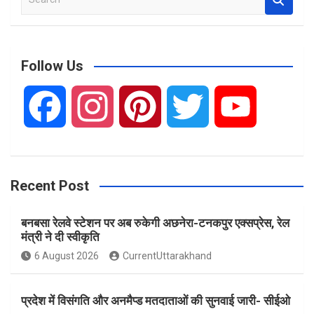
e
a
r
c
Follow Us
h
F
I
P
T
Y
a
n
i
w
o
Recent Post
c
s
n
i
u
बनबसा रेलवे स्टेशन पर अब रुकेगी अछनेरा-टनकपुर एक्सप्रेस, रेल
e
t
t
t
T
मंत्री ने दी स्वीकृति
6 August 2026
CurrentUttarakhand
b
a
e
t
u
प्रदेश में विसंगति और अनमैप्ड मतदाताओं की सुनवाई जारी- सीईओ