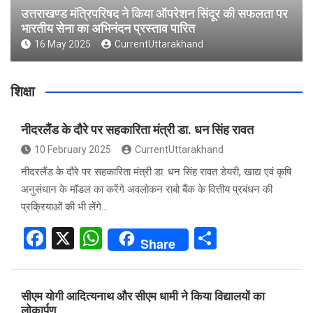
उत्तराखण्ड मंत्रिपरिषद ने किया ऑपरेशन सिंदूर की सफलता पर
भारतीय सेना का अभिनंदन प्रस्ताव पारित
16 May 2025
CurrentUttarakhand
शिक्षा
नीदरलैंड के दौरे पर सहकारिता मंत्री डा. धन सिंह रावत
10 February 2025
CurrentUttarakhand
नीदरलैंड के दौरे पर सहकारिता मंत्री डा. धन सिंह रावत डेयरी, खाद्य एवं कृषि
अनुसंधान के मॉडल का करेंगे अवलोकन राबो बैंक के वित्तीय प्रबंधन की
प्रक्रियाओं की भी लेंगे…
F
X
W
S
Share
a
h
h
ce
at
ar
सीएम योगी आदित्यनाथ और सीएम धामी ने किया विद्यालयों का
b
s
e
लोकार्पण