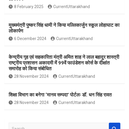
o
A
8 February 2025
CurrentUttarakhand
o
p
k
p
मुख्यमंत्री पुष्कर सिंह धामी ने किया मल्लिकार्जुन स्कूल लोहाघाट का
लोकार्पण
6 December 2024
CurrentUttarakhand
केन्द्रीय गृह एवं सहकारिता मंत्री अमित शाह ने लाल बहादुर शास्त्री
राष्ट्रीय प्रशासन अकादमी में 99वें फाउंडेशन कोर्स के दीक्षांत
समारोह को किया संबोधित
28 November 2024
CurrentUttarakhand
शिक्षा विभाग का बनेगा ‘मानव सम्पदा’ पोर्टलः डॉ. धन सिंह रावत
28 November 2024
CurrentUttarakhand
S