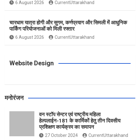
o
g
r
e
b
6 August 2026
CurrentUttarakhand
o
r
e
r
e
चारधाम यात्रा होगी और सुगम, कर्णप्रयाग और सिमली में आधुनिक
पार्किंग परियोजनाओं को मिली रफ्तार
6 August 2026
CurrentUttarakhand
k
a
s
m
t
Website Design
मनोरंजन
वन स्टॉप सेन्टर एवं राष्ट्रीय महिला
हेल्पलाईन-181 के कार्मिकों हेतु तीन दिवसीय
प्रशिक्षण कार्यक्रम का समापन
27 October 2024
CurrentUttarakhand