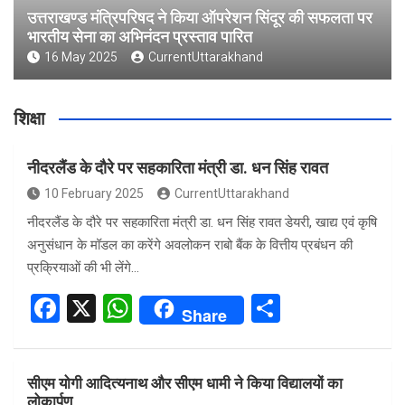
उत्तराखण्ड मंत्रिपरिषद ने किया ऑपरेशन सिंदूर की सफलता पर
भारतीय सेना का अभिनंदन प्रस्ताव पारित
16 May 2025
CurrentUttarakhand
शिक्षा
नीदरलैंड के दौरे पर सहकारिता मंत्री डा. धन सिंह रावत
10 February 2025
CurrentUttarakhand
नीदरलैंड के दौरे पर सहकारिता मंत्री डा. धन सिंह रावत डेयरी, खाद्य एवं कृषि
अनुसंधान के मॉडल का करेंगे अवलोकन राबो बैंक के वित्तीय प्रबंधन की
प्रक्रियाओं की भी लेंगे…
F
X
W
S
Share
a
h
h
ce
at
ar
सीएम योगी आदित्यनाथ और सीएम धामी ने किया विद्यालयों का
b
s
e
लोकार्पण