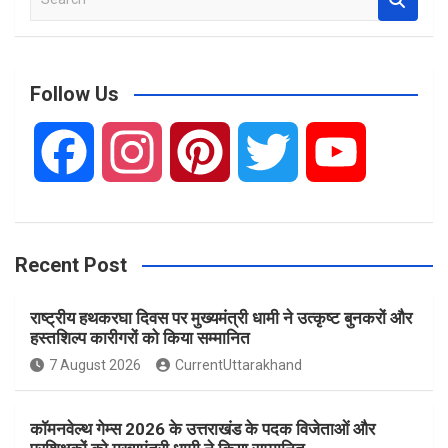
e
a
r
c
Follow Us
h
F
I
P
T
Y
a
n
i
w
o
Recent Post
c
s
n
i
u
राष्ट्रीय हथकरघा दिवस पर मुख्यमंत्री धामी ने उत्कृष्ट बुनकरों और
e
t
t
t
T
हस्तशिल्प कारीगरों को किया सम्मानित
7 August 2026
CurrentUttarakhand
b
a
e
t
u
कॉमनवेल्थ गेम्स 2026 के उत्तराखंड के पदक विजेताओं और