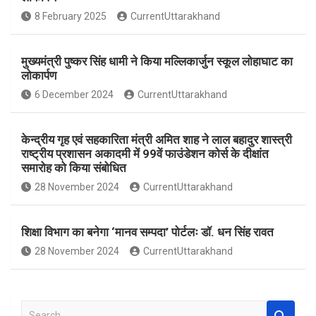
o
A
8 February 2025
CurrentUttarakhand
o
p
k
p
मुख्यमंत्री पुष्कर सिंह धामी ने किया मल्लिकार्जुन स्कूल लोहाघाट का
लोकार्पण
6 December 2024
CurrentUttarakhand
केन्द्रीय गृह एवं सहकारिता मंत्री अमित शाह ने लाल बहादुर शास्त्री
राष्ट्रीय प्रशासन अकादमी में 99वें फाउंडेशन कोर्स के दीक्षांत
समारोह को किया संबोधित
28 November 2024
CurrentUttarakhand
शिक्षा विभाग का बनेगा ‘मानव सम्पदा’ पोर्टलः डॉ. धन सिंह रावत
28 November 2024
CurrentUttarakhand
S