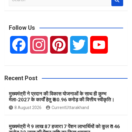
e
a
r
c
Follow Us
h
F
I
P
T
Y
a
n
i
w
o
Recent Post
c
s
n
i
u
मुख्यमंत्री ने प्रदान की विकास योजनाओं के साथ ही कुम्भ
e
t
t
t
T
मेला-2027 के कार्यों हेतु ₹ 80.96 करोड़ की वित्तीय स्वीकृति।
8 August 2026
CurrentUttarakhand
b
a
e
t
u
मुख्यमंत्री ने 9 लाख 87 हजार17 पेंशन लाभार्थियों को कुल ₹ 146