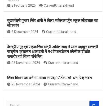
o
A
8 February 2025
CurrentUttarakhand
o
p
k
p
मुख्यमंत्री पुष्कर सिंह धामी ने किया मल्लिकार्जुन स्कूल लोहाघाट का
लोकार्पण
6 December 2024
CurrentUttarakhand
केन्द्रीय गृह एवं सहकारिता मंत्री अमित शाह ने लाल बहादुर शास्त्री
राष्ट्रीय प्रशासन अकादमी में 99वें फाउंडेशन कोर्स के दीक्षांत
समारोह को किया संबोधित
28 November 2024
CurrentUttarakhand
शिक्षा विभाग का बनेगा ‘मानव सम्पदा’ पोर्टलः डॉ. धन सिंह रावत
28 November 2024
CurrentUttarakhand
S