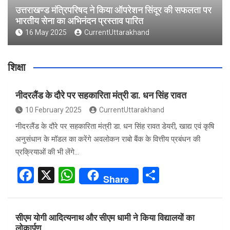
उत्तराखण्ड मंत्रिपरिषद ने किया ऑपरेशन सिंदूर की सफलता पर
भारतीय सेना का अभिनंदन प्रस्ताव पारित
16 May 2025
CurrentUttarakhand
शिक्षा
नीदरलैंड के दौरे पर सहकारिता मंत्री डा. धन सिंह रावत
10 February 2025
CurrentUttarakhand
नीदरलैंड के दौरे पर सहकारिता मंत्री डा. धन सिंह रावत डेयरी, खाद्य एवं कृषि
अनुसंधान के मॉडल का करेंगे अवलोकन राबो बैंक के वित्तीय प्रबंधन की
प्रक्रियाओं की भी लेंगे…
F
X
W
S
Share
a
h
h
ce
at
ar
सीएम योगी आदित्यनाथ और सीएम धामी ने किया विद्यालयों का
b
s
e
लोकार्पण