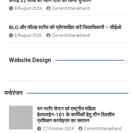
करोड़ 32 लाख की पेंशन राशि का किया भुगतान
o
g
r
e
b
8 August 2026
CurrentUttarakhand
o
r
e
r
e
BLO और फील्ड स्टॉफ को प्रोत्साहित करें जिलाधिकारी – सीईओ
8 August 2026
CurrentUttarakhand
k
a
s
m
t
Website Design
मनोरंजन
वन स्टॉप सेन्टर एवं राष्ट्रीय महिला
हेल्पलाईन-181 के कार्मिकों हेतु तीन दिवसीय
प्रशिक्षण कार्यक्रम का समापन
27 October 2024
CurrentUttarakhand