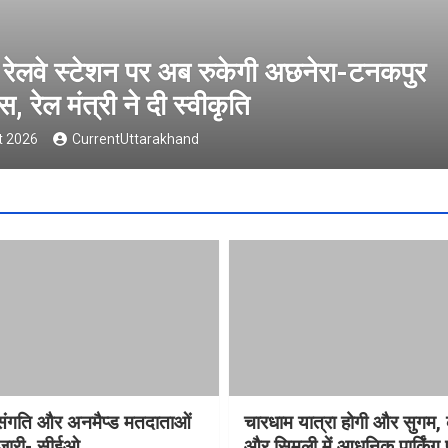
 में विसंगति और अनमैप्ड मतदाताओं की सुनवाई 
st 2026
CurrentUttarakhand
विसंगति और अनमैप्ड मतदाताओं
चारधाम यात्रा होगी और सुगम, 
 जारी- सीईओ
और सिमली में आधुनिक पार्किंग