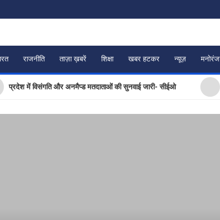
ारत
राजनीति
ताज़ा ख़बरें
शिक्षा
खबर हटकर
न्यूज़
मनोरं
श में विसंगति और अनमैप्ड मतदाताओं की सुनवाई जारी- सीईओ
चारधाम