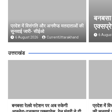
अब रुकेगी अछनेरा-टनकपुर
प्रदेश
स्वीकृति
सीईओ
प्रदेश में विसंगति और अनमैप्ड मतदाताओं की
सुनवाई जारी- सीईओ
and
6 Augu
6 August 2026
CurrentUttarakhand
उत्तराखंड
बनबसा रेलवे स्टेशन पर अब रुकेगी
प्रदेश में 
अछनेरा-टनकपुर एक्सप्रेस, रेल मंत्री ने दी
की सुनवाई