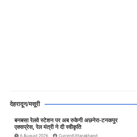
a
h
h
ce
at
ar
b
s
e
o
A
o
p
k
p
देहरादून/मसूरी
बनबसा रेलवे स्टेशन पर अब रुकेगी अछनेरा-टनकपुर
एक्सप्रेस, रेल मंत्री ने दी स्वीकृति
6 August 2026
CurrentUttarakhand