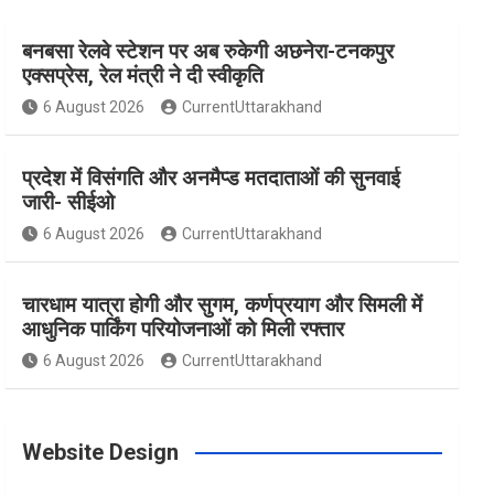
बनबसा रेलवे स्टेशन पर अब रुकेगी अछनेरा-टनकपुर
e
t
t
t
T
एक्सप्रेस, रेल मंत्री ने दी स्वीकृति
6 August 2026
CurrentUttarakhand
b
a
e
t
u
प्रदेश में विसंगति और अनमैप्ड मतदाताओं की सुनवाई
o
g
r
e
b
जारी- सीईओ
6 August 2026
CurrentUttarakhand
o
r
e
r
e
चारधाम यात्रा होगी और सुगम, कर्णप्रयाग और सिमली में
आधुनिक पार्किंग परियोजनाओं को मिली रफ्तार
k
a
s
6 August 2026
CurrentUttarakhand
m
t
Website Design