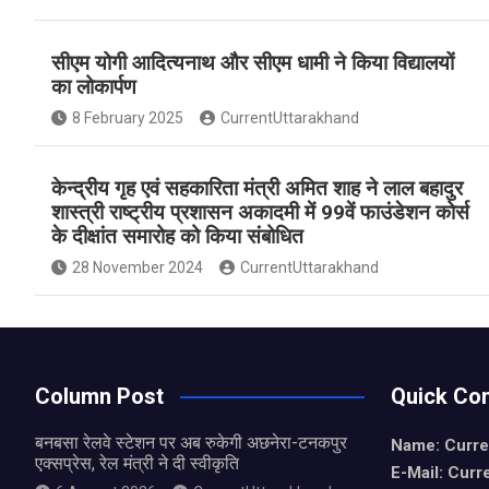
a
h
h
ce
at
ar
सीएम योगी आदित्यनाथ और सीएम धामी ने किया विद्यालयों
b
s
e
का लोकार्पण
o
A
8 February 2025
CurrentUttarakhand
o
p
k
p
केन्द्रीय गृह एवं सहकारिता मंत्री अमित शाह ने लाल बहादुर
शास्त्री राष्ट्रीय प्रशासन अकादमी में 99वें फाउंडेशन कोर्स
के दीक्षांत समारोह को किया संबोधित
28 November 2024
CurrentUttarakhand
Column Post
Quick Con
बनबसा रेलवे स्टेशन पर अब रुकेगी अछनेरा-टनकपुर
Name: Curre
एक्सप्रेस, रेल मंत्री ने दी स्वीकृति
E-Mail: Curr