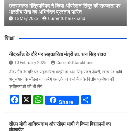
उत्तराखण्ड मंत्रिपरिषद ने किया ऑपरेशन सिंदूर की सफलता पर
भारतीय सेना का अभिनंदन प्रस्ताव पारित
16 May 2025
CurrentUttarakhand
शिक्षा
नीदरलैंड के दौरे पर सहकारिता मंत्री डा. धन सिंह रावत
10 February 2025
CurrentUttarakhand
नीदरलैंड के दौरे पर सहकारिता मंत्री डा. धन सिंह रावत डेयरी, खाद्य एवं कृषि
अनुसंधान के मॉडल का करेंगे अवलोकन राबो बैंक के वित्तीय प्रबंधन की
प्रक्रियाओं की भी लेंगे…
F
X
W
S
Share
a
h
h
ce
at
ar
सीएम योगी आदित्यनाथ और सीएम धामी ने किया विद्यालयों का
b
s
e
लोकार्पण