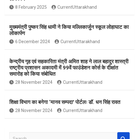
o
A
8 February 2025
CurrentUttarakhand
o
p
k
p
मुख्यमंत्री पुष्कर सिंह धामी ने किया मल्लिकार्जुन स्कूल लोहाघाट का
लोकार्पण
6 December 2024
CurrentUttarakhand
केन्द्रीय गृह एवं सहकारिता मंत्री अमित शाह ने लाल बहादुर शास्त्री
राष्ट्रीय प्रशासन अकादमी में 99वें फाउंडेशन कोर्स के दीक्षांत
समारोह को किया संबोधित
28 November 2024
CurrentUttarakhand
शिक्षा विभाग का बनेगा ‘मानव सम्पदा’ पोर्टलः डॉ. धन सिंह रावत
28 November 2024
CurrentUttarakhand
S