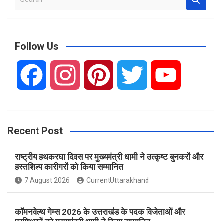
e
a
r
c
Follow Us
h
F
I
P
T
Y
a
n
i
w
o
Recent Post
c
s
n
i
u
राष्ट्रीय हथकरघा दिवस पर मुख्यमंत्री धामी ने उत्कृष्ट बुनकरों और
e
t
t
t
T
हस्तशिल्प कारीगरों को किया सम्मानित
7 August 2026
CurrentUttarakhand
b
a
e
t
u
कॉमनवेल्थ गेम्स 2026 के उत्तराखंड के पदक विजेताओं और