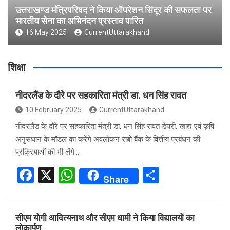
उत्तराखण्ड मंत्रिपरिषद ने किया ऑपरेशन सिंदूर की सफलता पर
भारतीय सेना का अभिनंदन प्रस्ताव पारित
16 May 2025
CurrentUttarakhand
शिक्षा
नीदरलैंड के दौरे पर सहकारिता मंत्री डा. धन सिंह रावत
10 February 2025
CurrentUttarakhand
नीदरलैंड के दौरे पर सहकारिता मंत्री डा. धन सिंह रावत डेयरी, खाद्य एवं कृषि
अनुसंधान के मॉडल का करेंगे अवलोकन राबो बैंक के वित्तीय प्रबंधन की
प्रक्रियाओं की भी लेंगे…
F
X
W
S
Share
a
h
h
ce
at
ar
सीएम योगी आदित्यनाथ और सीएम धामी ने किया विद्यालयों का
b
s
e
लोकार्पण