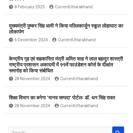
o
A
8 February 2025
CurrentUttarakhand
o
p
k
p
मुख्यमंत्री पुष्कर सिंह धामी ने किया मल्लिकार्जुन स्कूल लोहाघाट का
लोकार्पण
6 December 2024
CurrentUttarakhand
केन्द्रीय गृह एवं सहकारिता मंत्री अमित शाह ने लाल बहादुर शास्त्री
राष्ट्रीय प्रशासन अकादमी में 99वें फाउंडेशन कोर्स के दीक्षांत
समारोह को किया संबोधित
28 November 2024
CurrentUttarakhand
शिक्षा विभाग का बनेगा ‘मानव सम्पदा’ पोर्टलः डॉ. धन सिंह रावत
28 November 2024
CurrentUttarakhand
S