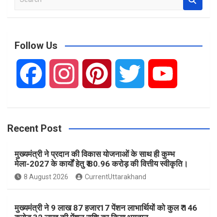
e
a
r
c
Follow Us
h
F
I
P
T
Y
a
n
i
w
o
Recent Post
c
s
n
i
u
मुख्यमंत्री ने प्रदान की विकास योजनाओं के साथ ही कुम्भ
e
t
t
t
T
मेला-2027 के कार्यों हेतु ₹ 80.96 करोड़ की वित्तीय स्वीकृति।
8 August 2026
CurrentUttarakhand
b
a
e
t
u
मुख्यमंत्री ने 9 लाख 87 हजार17 पेंशन लाभार्थियों को कुल ₹ 146