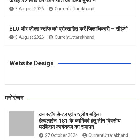
करोड़ 32 लाख की पेंशन राशि का किया भुगतान
o
g
r
e
b
8 August 2026
CurrentUttarakhand
o
r
e
r
e
BLO और फील्ड स्टॉफ को प्रोत्साहित करें जिलाधिकारी – सीईओ
8 August 2026
CurrentUttarakhand
k
a
s
m
t
Website Design
मनोरंजन
वन स्टॉप सेन्टर एवं राष्ट्रीय महिला
हेल्पलाईन-181 के कार्मिकों हेतु तीन दिवसीय
प्रशिक्षण कार्यक्रम का समापन
27 October 2024
CurrentUttarakhand