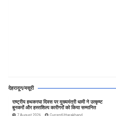
a
h
h
ce
at
ar
b
s
e
o
A
o
p
k
p
देहरादून/मसूरी
राष्ट्रीय हथकरघा दिवस पर मुख्यमंत्री धामी ने उत्कृष्ट
बुनकरों और हस्तशिल्प कारीगरों को किया सम्मानित
7 August 2026
CurrentUttarakhand