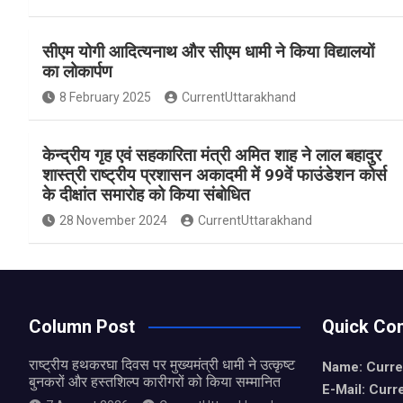
a
h
h
ce
at
ar
सीएम योगी आदित्यनाथ और सीएम धामी ने किया विद्यालयों
b
s
e
का लोकार्पण
o
A
8 February 2025
CurrentUttarakhand
o
p
k
p
केन्द्रीय गृह एवं सहकारिता मंत्री अमित शाह ने लाल बहादुर
शास्त्री राष्ट्रीय प्रशासन अकादमी में 99वें फाउंडेशन कोर्स
के दीक्षांत समारोह को किया संबोधित
28 November 2024
CurrentUttarakhand
Column Post
Quick Con
राष्ट्रीय हथकरघा दिवस पर मुख्यमंत्री धामी ने उत्कृष्ट
Name: Curre
बुनकरों और हस्तशिल्प कारीगरों को किया सम्मानित
E-Mail: Curr