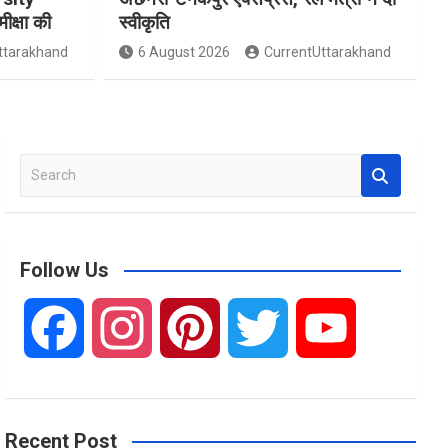
मीक्षा की
स्वीकृति
ttarakhand
6 August 2026
CurrentUttarakhand
S
e
a
r
c
Follow Us
h
F
I
P
T
Y
a
n
i
w
o
Recent Post
c
s
n
i
u