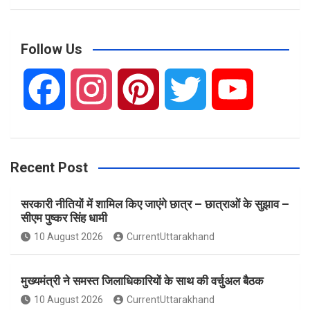
a
r
c
Follow Us
h
F
I
P
T
Y
a
n
i
w
o
Recent Post
c
s
n
i
u
सरकारी नीतियों में शामिल किए जाएंगे छात्र – छात्राओं के सुझाव –
e
t
t
t
T
सीएम पुष्कर सिंह धामी
10 August 2026
CurrentUttarakhand
b
a
e
t
u
मुख्यमंत्री ने समस्त जिलाधिकारियों के साथ की वर्चुअल बैठक
o
g
r
e
b
10 August 2026
CurrentUttarakhand