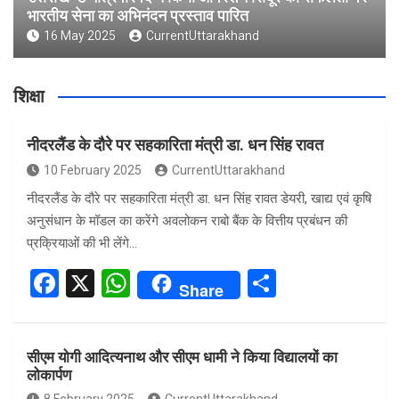
भारतीय सेना का अभिनंदन प्रस्ताव पारित
16 May 2025
CurrentUttarakhand
शिक्षा
नीदरलैंड के दौरे पर सहकारिता मंत्री डा. धन सिंह रावत
10 February 2025
CurrentUttarakhand
नीदरलैंड के दौरे पर सहकारिता मंत्री डा. धन सिंह रावत डेयरी, खाद्य एवं कृषि
अनुसंधान के मॉडल का करेंगे अवलोकन राबो बैंक के वित्तीय प्रबंधन की
प्रक्रियाओं की भी लेंगे…
F
X
W
S
Share
a
h
h
ce
at
ar
सीएम योगी आदित्यनाथ और सीएम धामी ने किया विद्यालयों का
b
s
e
लोकार्पण
o
A