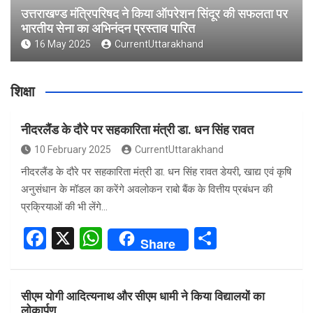
उत्तराखण्ड मंत्रिपरिषद ने किया ऑपरेशन सिंदूर की सफलता पर
भारतीय सेना का अभिनंदन प्रस्ताव पारित
16 May 2025
CurrentUttarakhand
शिक्षा
नीदरलैंड के दौरे पर सहकारिता मंत्री डा. धन सिंह रावत
10 February 2025
CurrentUttarakhand
नीदरलैंड के दौरे पर सहकारिता मंत्री डा. धन सिंह रावत डेयरी, खाद्य एवं कृषि
अनुसंधान के मॉडल का करेंगे अवलोकन राबो बैंक के वित्तीय प्रबंधन की
प्रक्रियाओं की भी लेंगे…
F
X
W
S
Share
a
h
h
ce
at
ar
सीएम योगी आदित्यनाथ और सीएम धामी ने किया विद्यालयों का
b
s
e
लोकार्पण