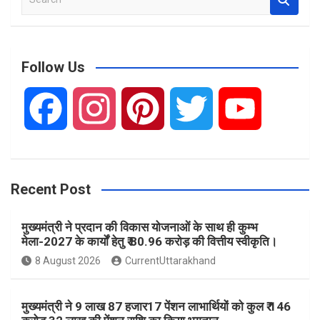
e
a
r
c
Follow Us
h
F
I
P
T
Y
a
n
i
w
o
Recent Post
c
s
n
i
u
मुख्यमंत्री ने प्रदान की विकास योजनाओं के साथ ही कुम्भ
e
t
t
t
T
मेला-2027 के कार्यों हेतु ₹ 80.96 करोड़ की वित्तीय स्वीकृति।
8 August 2026
CurrentUttarakhand
b
a
e
t
u
मुख्यमंत्री ने 9 लाख 87 हजार17 पेंशन लाभार्थियों को कुल ₹ 146