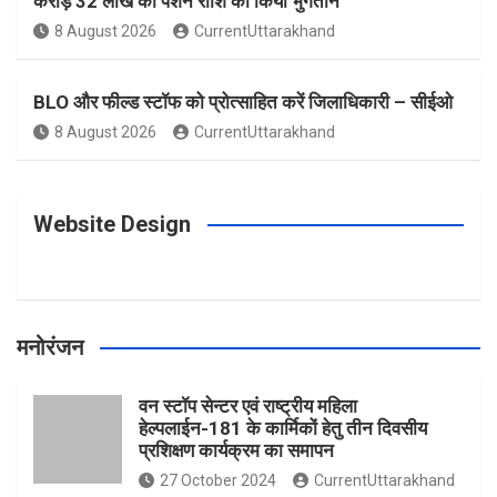
करोड़ 32 लाख की पेंशन राशि का किया भुगतान
o
g
r
e
b
8 August 2026
CurrentUttarakhand
o
r
e
r
e
BLO और फील्ड स्टॉफ को प्रोत्साहित करें जिलाधिकारी – सीईओ
8 August 2026
CurrentUttarakhand
k
a
s
m
t
Website Design
मनोरंजन
वन स्टॉप सेन्टर एवं राष्ट्रीय महिला
हेल्पलाईन-181 के कार्मिकों हेतु तीन दिवसीय
प्रशिक्षण कार्यक्रम का समापन
27 October 2024
CurrentUttarakhand