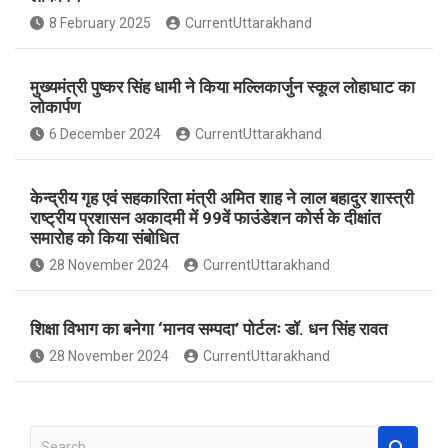
o
A
8 February 2025
CurrentUttarakhand
o
p
k
p
मुख्यमंत्री पुष्कर सिंह धामी ने किया मल्लिकार्जुन स्कूल लोहाघाट का
लोकार्पण
6 December 2024
CurrentUttarakhand
केन्द्रीय गृह एवं सहकारिता मंत्री अमित शाह ने लाल बहादुर शास्त्री
राष्ट्रीय प्रशासन अकादमी में 99वें फाउंडेशन कोर्स के दीक्षांत
समारोह को किया संबोधित
28 November 2024
CurrentUttarakhand
शिक्षा विभाग का बनेगा ‘मानव सम्पदा’ पोर्टलः डॉ. धन सिंह रावत
28 November 2024
CurrentUttarakhand
S