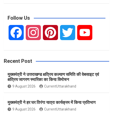
a
r
c
Follow Us
h
F
I
P
T
Y
a
n
i
w
o
Recent Post
c
s
n
i
u
मुख्यमंत्री ने उत्तराखण्ड क्षत्रिय कल्याण समिति की वेबसाइट एवं
e
t
t
t
T
क्षत्रिय जागरण स्मारिका का किया विमोचन
9 August 2026
CurrentUttarakhand
b
a
e
t
u
मुख्यमंत्री ने हर घर तिरंगा यात्रा कार्यक्रम में किया प्रतिभाग
o
g
r
e
b
9 August 2026
CurrentUttarakhand