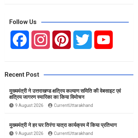
a
r
c
Follow Us
h
F
I
P
T
Y
a
n
i
w
o
Recent Post
c
s
n
i
u
मुख्यमंत्री ने उत्तराखण्ड क्षत्रिय कल्याण समिति की वेबसाइट एवं
e
t
t
t
T
क्षत्रिय जागरण स्मारिका का किया विमोचन
9 August 2026
CurrentUttarakhand
b
a
e
t
u
मुख्यमंत्री ने हर घर तिरंगा यात्रा कार्यक्रम में किया प्रतिभाग
o
g
r
e
b
9 August 2026
CurrentUttarakhand