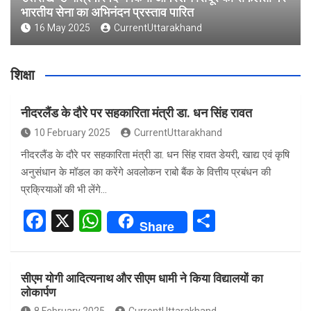
भारतीय सेना का अभिनंदन प्रस्ताव पारित
16 May 2025
CurrentUttarakhand
शिक्षा
नीदरलैंड के दौरे पर सहकारिता मंत्री डा. धन सिंह रावत
10 February 2025
CurrentUttarakhand
नीदरलैंड के दौरे पर सहकारिता मंत्री डा. धन सिंह रावत डेयरी, खाद्य एवं कृषि
अनुसंधान के मॉडल का करेंगे अवलोकन राबो बैंक के वित्तीय प्रबंधन की
प्रक्रियाओं की भी लेंगे…
F
X
W
S
Share
a
h
h
ce
at
ar
सीएम योगी आदित्यनाथ और सीएम धामी ने किया विद्यालयों का
b
s
e
लोकार्पण
o
A