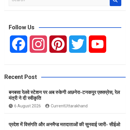
e
a
r
c
Follow Us
h
F
I
P
T
Y
a
n
i
w
o
Recent Post
c
s
n
i
u
बनबसा रेलवे स्टेशन पर अब रुकेगी अछनेरा-टनकपुर एक्सप्रेस, रेल
e
t
t
t
T
मंत्री ने दी स्वीकृति
6 August 2026
CurrentUttarakhand
b
a
e
t
u
प्रदेश में विसंगति और अनमैप्ड मतदाताओं की सुनवाई जारी- सीईओ