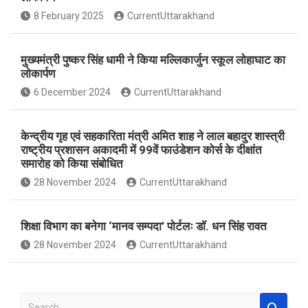
o
A
8 February 2025
CurrentUttarakhand
o
p
k
p
मुख्यमंत्री पुष्कर सिंह धामी ने किया मल्लिकार्जुन स्कूल लोहाघाट का
लोकार्पण
6 December 2024
CurrentUttarakhand
केन्द्रीय गृह एवं सहकारिता मंत्री अमित शाह ने लाल बहादुर शास्त्री
राष्ट्रीय प्रशासन अकादमी में 99वें फाउंडेशन कोर्स के दीक्षांत
समारोह को किया संबोधित
28 November 2024
CurrentUttarakhand
शिक्षा विभाग का बनेगा ‘मानव सम्पदा’ पोर्टलः डॉ. धन सिंह रावत
28 November 2024
CurrentUttarakhand
S