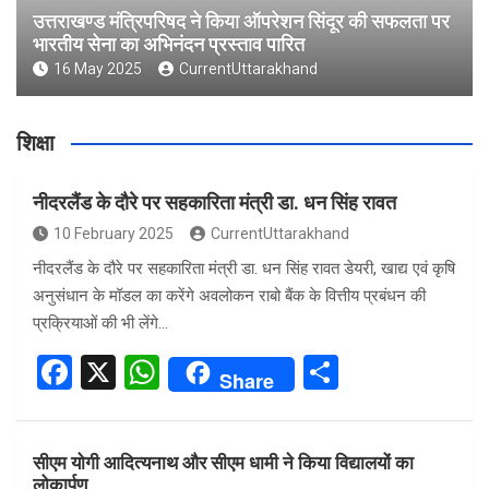
उत्तराखण्ड मंत्रिपरिषद ने किया ऑपरेशन सिंदूर की सफलता पर
भारतीय सेना का अभिनंदन प्रस्ताव पारित
16 May 2025
CurrentUttarakhand
शिक्षा
नीदरलैंड के दौरे पर सहकारिता मंत्री डा. धन सिंह रावत
10 February 2025
CurrentUttarakhand
नीदरलैंड के दौरे पर सहकारिता मंत्री डा. धन सिंह रावत डेयरी, खाद्य एवं कृषि
अनुसंधान के मॉडल का करेंगे अवलोकन राबो बैंक के वित्तीय प्रबंधन की
प्रक्रियाओं की भी लेंगे…
F
X
W
S
Share
a
h
h
ce
at
ar
सीएम योगी आदित्यनाथ और सीएम धामी ने किया विद्यालयों का
b
s
e
लोकार्पण