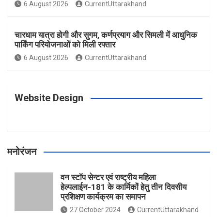
o
g
r
e
b
6 August 2026
CurrentUttarakhand
o
r
e
r
e
चारधाम यात्रा होगी और सुगम, कर्णप्रयाग और सिमली में आधुनिक
पार्किंग परियोजनाओं को मिली रफ्तार
6 August 2026
CurrentUttarakhand
k
a
s
m
t
Website Design
मनोरंजन
वन स्टॉप सेन्टर एवं राष्ट्रीय महिला
हेल्पलाईन-181 के कार्मिकों हेतु तीन दिवसीय
प्रशिक्षण कार्यक्रम का समापन
27 October 2024
CurrentUttarakhand