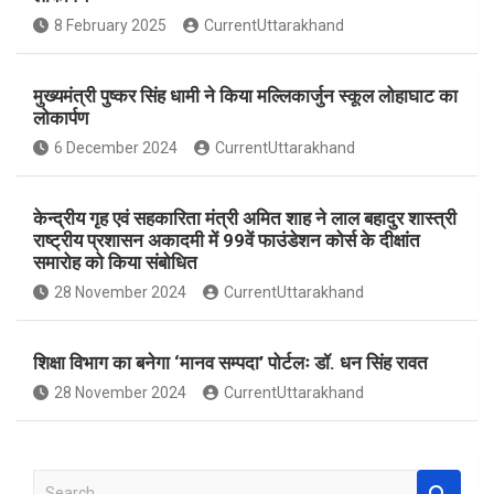
o
A
8 February 2025
CurrentUttarakhand
o
p
k
p
मुख्यमंत्री पुष्कर सिंह धामी ने किया मल्लिकार्जुन स्कूल लोहाघाट का
लोकार्पण
6 December 2024
CurrentUttarakhand
केन्द्रीय गृह एवं सहकारिता मंत्री अमित शाह ने लाल बहादुर शास्त्री
राष्ट्रीय प्रशासन अकादमी में 99वें फाउंडेशन कोर्स के दीक्षांत
समारोह को किया संबोधित
28 November 2024
CurrentUttarakhand
शिक्षा विभाग का बनेगा ‘मानव सम्पदा’ पोर्टलः डॉ. धन सिंह रावत
28 November 2024
CurrentUttarakhand
S