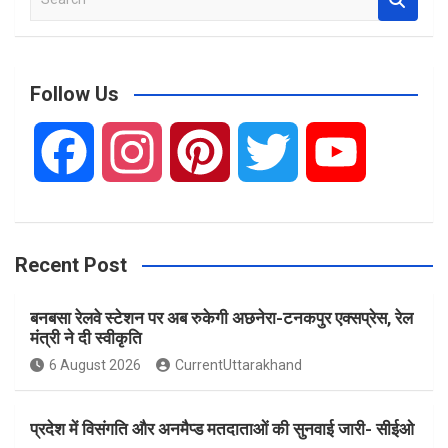
e
a
r
c
Follow Us
h
F
I
P
T
Y
a
n
i
w
o
Recent Post
c
s
n
i
u
बनबसा रेलवे स्टेशन पर अब रुकेगी अछनेरा-टनकपुर एक्सप्रेस, रेल
e
t
t
t
T
मंत्री ने दी स्वीकृति
6 August 2026
CurrentUttarakhand
b
a
e
t
u
प्रदेश में विसंगति और अनमैप्ड मतदाताओं की सुनवाई जारी- सीईओ