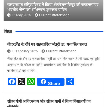
उत्तराखण्ड मंत्रिपरिषद ने किया ऑपरेशन सिंदूर की सफलता पर
भारतीय सेना का अभिनंदन प्रस्ताव पारित
16 May 2025
CurrentUttarakhand
शिक्षा
नीदरलैंड के दौरे पर सहकारिता मंत्री डा. धन सिंह रावत
10 February 2025
CurrentUttarakhand
नीदरलैंड के दौरे पर सहकारिता मंत्री डा. धन सिंह रावत डेयरी, खाद्य एवं कृषि
अनुसंधान के मॉडल का करेंगे अवलोकन राबो बैंक के वित्तीय प्रबंधन की
प्रक्रियाओं की भी लेंगे…
F
X
W
S
Share
a
h
h
ce
at
ar
सीएम योगी आदित्यनाथ और सीएम धामी ने किया विद्यालयों का
b
s
e
लोकार्पण