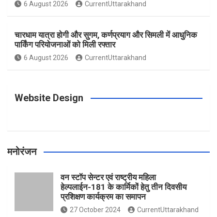
o
g
r
e
b
6 August 2026
CurrentUttarakhand
o
r
e
r
e
चारधाम यात्रा होगी और सुगम, कर्णप्रयाग और सिमली में आधुनिक
पार्किंग परियोजनाओं को मिली रफ्तार
6 August 2026
CurrentUttarakhand
k
a
s
m
t
Website Design
मनोरंजन
वन स्टॉप सेन्टर एवं राष्ट्रीय महिला
हेल्पलाईन-181 के कार्मिकों हेतु तीन दिवसीय
प्रशिक्षण कार्यक्रम का समापन
27 October 2024
CurrentUttarakhand