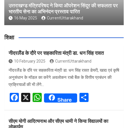
उत्तराखण्ड मंत्रिपरिषद ने किया ऑपरेशन सिंदूर की सफलता पर
भारतीय सेना का अभिनंदन प्रस्ताव पारित
16 May 2025
CurrentUttarakhand
शिक्षा
नीदरलैंड के दौरे पर सहकारिता मंत्री डा. धन सिंह रावत
10 February 2025
CurrentUttarakhand
नीदरलैंड के दौरे पर सहकारिता मंत्री डा. धन सिंह रावत डेयरी, खाद्य एवं कृषि
अनुसंधान के मॉडल का करेंगे अवलोकन राबो बैंक के वित्तीय प्रबंधन की
प्रक्रियाओं की भी लेंगे…
F
X
W
S
Share
a
h
h
ce
at
ar
सीएम योगी आदित्यनाथ और सीएम धामी ने किया विद्यालयों का
b
s
e
लोकार्पण