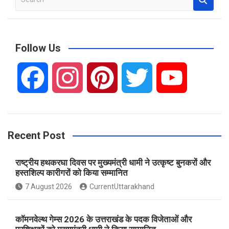
e
a
r
c
Follow Us
h
F
I
P
T
Y
a
n
i
w
o
Recent Post
c
s
n
i
u
राष्ट्रीय हथकरघा दिवस पर मुख्यमंत्री धामी ने उत्कृष्ट बुनकरों और
e
t
t
t
T
हस्तशिल्प कारीगरों को किया सम्मानित
7 August 2026
CurrentUttarakhand
b
a
e
t
u
कॉमनवेल्थ गेम्स 2026 के उत्तराखंड के पदक विजेताओं और