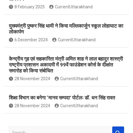
o
A
8 February 2025
CurrentUttarakhand
o
p
k
p
मुख्यमंत्री पुष्कर सिंह धामी ने किया मल्लिकार्जुन स्कूल लोहाघाट का
लोकार्पण
6 December 2024
CurrentUttarakhand
केन्द्रीय गृह एवं सहकारिता मंत्री अमित शाह ने लाल बहादुर शास्त्री
राष्ट्रीय प्रशासन अकादमी में 99वें फाउंडेशन कोर्स के दीक्षांत
समारोह को किया संबोधित
28 November 2024
CurrentUttarakhand
शिक्षा विभाग का बनेगा ‘मानव सम्पदा’ पोर्टलः डॉ. धन सिंह रावत
28 November 2024
CurrentUttarakhand
S