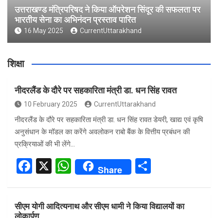
उत्तराखण्ड मंत्रिपरिषद ने किया ऑपरेशन सिंदूर की सफलता पर
भारतीय सेना का अभिनंदन प्रस्ताव पारित
16 May 2025
CurrentUttarakhand
शिक्षा
नीदरलैंड के दौरे पर सहकारिता मंत्री डा. धन सिंह रावत
10 February 2025
CurrentUttarakhand
नीदरलैंड के दौरे पर सहकारिता मंत्री डा. धन सिंह रावत डेयरी, खाद्य एवं कृषि
अनुसंधान के मॉडल का करेंगे अवलोकन राबो बैंक के वित्तीय प्रबंधन की
प्रक्रियाओं की भी लेंगे…
F
X
W
S
Share
a
h
h
ce
at
ar
सीएम योगी आदित्यनाथ और सीएम धामी ने किया विद्यालयों का
b
s
e
लोकार्पण