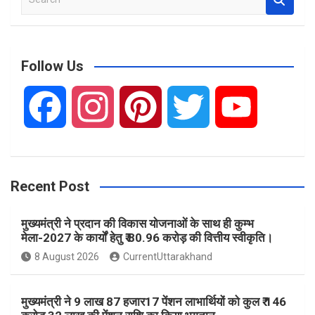
e
a
r
c
Follow Us
h
F
I
P
T
Y
a
n
i
w
o
Recent Post
c
s
n
i
u
मुख्यमंत्री ने प्रदान की विकास योजनाओं के साथ ही कुम्भ
e
t
t
t
T
मेला-2027 के कार्यों हेतु ₹ 80.96 करोड़ की वित्तीय स्वीकृति।
8 August 2026
CurrentUttarakhand
b
a
e
t
u
मुख्यमंत्री ने 9 लाख 87 हजार17 पेंशन लाभार्थियों को कुल ₹ 146