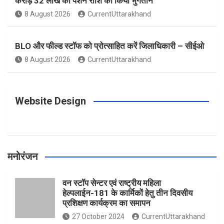
करोड़ 32 लाख की पेंशन राशि का किया भुगतान
o
g
r
e
b
8 August 2026
CurrentUttarakhand
o
r
e
r
e
BLO और फील्ड स्टॉफ को प्रोत्साहित करें जिलाधिकारी – सीईओ
8 August 2026
CurrentUttarakhand
k
a
s
m
t
Website Design
मनोरंजन
वन स्टॉप सेन्टर एवं राष्ट्रीय महिला
हेल्पलाईन-181 के कार्मिकों हेतु तीन दिवसीय
प्रशिक्षण कार्यक्रम का समापन
27 October 2024
CurrentUttarakhand