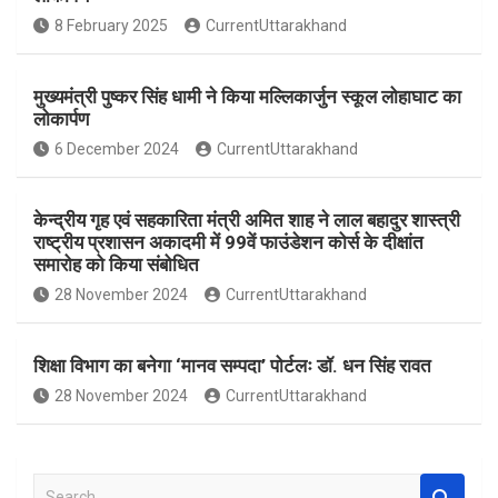
o
A
8 February 2025
CurrentUttarakhand
o
p
k
p
मुख्यमंत्री पुष्कर सिंह धामी ने किया मल्लिकार्जुन स्कूल लोहाघाट का
लोकार्पण
6 December 2024
CurrentUttarakhand
केन्द्रीय गृह एवं सहकारिता मंत्री अमित शाह ने लाल बहादुर शास्त्री
राष्ट्रीय प्रशासन अकादमी में 99वें फाउंडेशन कोर्स के दीक्षांत
समारोह को किया संबोधित
28 November 2024
CurrentUttarakhand
शिक्षा विभाग का बनेगा ‘मानव सम्पदा’ पोर्टलः डॉ. धन सिंह रावत
28 November 2024
CurrentUttarakhand
S