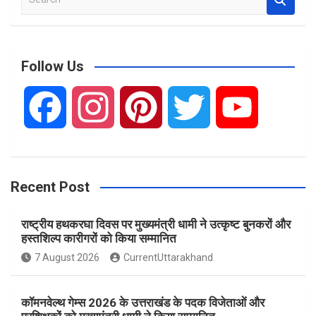
e
a
r
c
Follow Us
h
F
I
P
T
Y
a
n
i
w
o
Recent Post
c
s
n
i
u
राष्ट्रीय हथकरघा दिवस पर मुख्यमंत्री धामी ने उत्कृष्ट बुनकरों और
e
t
t
t
T
हस्तशिल्प कारीगरों को किया सम्मानित
7 August 2026
CurrentUttarakhand
b
a
e
t
u
कॉमनवेल्थ गेम्स 2026 के उत्तराखंड के पदक विजेताओं और