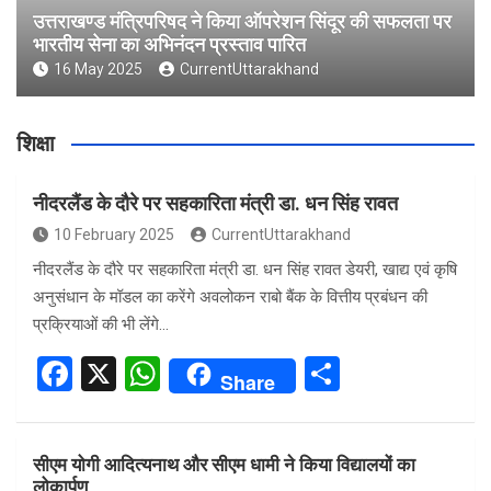
उत्तराखण्ड मंत्रिपरिषद ने किया ऑपरेशन सिंदूर की सफलता पर
भारतीय सेना का अभिनंदन प्रस्ताव पारित
16 May 2025
CurrentUttarakhand
शिक्षा
नीदरलैंड के दौरे पर सहकारिता मंत्री डा. धन सिंह रावत
10 February 2025
CurrentUttarakhand
नीदरलैंड के दौरे पर सहकारिता मंत्री डा. धन सिंह रावत डेयरी, खाद्य एवं कृषि
अनुसंधान के मॉडल का करेंगे अवलोकन राबो बैंक के वित्तीय प्रबंधन की
प्रक्रियाओं की भी लेंगे…
F
X
W
S
Share
a
h
h
ce
at
ar
सीएम योगी आदित्यनाथ और सीएम धामी ने किया विद्यालयों का
b
s
e
लोकार्पण