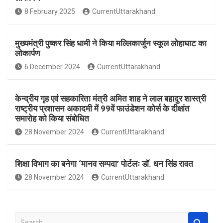
o
A
8 February 2025
CurrentUttarakhand
o
p
k
p
मुख्यमंत्री पुष्कर सिंह धामी ने किया मल्लिकार्जुन स्कूल लोहाघाट का
लोकार्पण
6 December 2024
CurrentUttarakhand
केन्द्रीय गृह एवं सहकारिता मंत्री अमित शाह ने लाल बहादुर शास्त्री
राष्ट्रीय प्रशासन अकादमी में 99वें फाउंडेशन कोर्स के दीक्षांत
समारोह को किया संबोधित
28 November 2024
CurrentUttarakhand
शिक्षा विभाग का बनेगा ‘मानव सम्पदा’ पोर्टलः डॉ. धन सिंह रावत
28 November 2024
CurrentUttarakhand
S