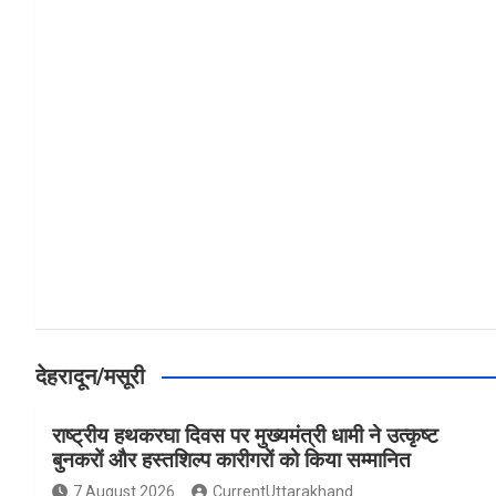
a
h
h
ce
at
ar
b
s
e
o
A
o
p
k
p
देहरादून/मसूरी
राष्ट्रीय हथकरघा दिवस पर मुख्यमंत्री धामी ने उत्कृष्ट
बुनकरों और हस्तशिल्प कारीगरों को किया सम्मानित
7 August 2026
CurrentUttarakhand