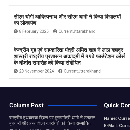
a
h
h
ce
at
ar
सीएम योगी आदित्यनाथ और सीएम धामी ने किया विद्यालयों
b
s
e
का लोकार्पण
o
A
8 February 2025
CurrentUttarakhand
o
p
k
p
केन्द्रीय गृह एवं सहकारिता मंत्री अमित शाह ने लाल बहादुर
शास्त्री राष्ट्रीय प्रशासन अकादमी में 99वें फाउंडेशन कोर्स
के दीक्षांत समारोह को किया संबोधित
28 November 2024
CurrentUttarakhand
Column Post
Quick Con
राष्ट्रीय हथकरघा दिवस पर मुख्यमंत्री धामी ने उत्कृष्ट
Name: Curre
बुनकरों और हस्तशिल्प कारीगरों को किया सम्मानित
E-Mail: Curr