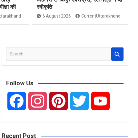
मीक्षा की
स्वीकृति
ttarakhand
6 August 2026
CurrentUttarakhand
S
e
a
r
c
Follow Us
h
F
I
P
T
Y
a
n
i
w
o
Recent Post
c
s
n
i
u