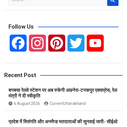
e
a
r
c
Follow Us
h
F
I
P
T
Y
a
n
i
w
o
Recent Post
c
s
n
i
u
बनबसा रेलवे स्टेशन पर अब रुकेगी अछनेरा-टनकपुर एक्सप्रेस, रेल
e
t
t
t
T
मंत्री ने दी स्वीकृति
6 August 2026
CurrentUttarakhand
b
a
e
t
u
प्रदेश में विसंगति और अनमैप्ड मतदाताओं की सुनवाई जारी- सीईओ