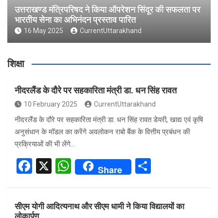
उत्तराखण्ड मंत्रिपरिषद ने किया ऑपरेशन सिंदूर की सफलता पर
भारतीय सेना का अभिनंदन प्रस्ताव पारित
16 May 2025
CurrentUttarakhand
शिक्षा
नीदरलैंड के दौरे पर सहकारिता मंत्री डा. धन सिंह रावत
10 February 2025
CurrentUttarakhand
नीदरलैंड के दौरे पर सहकारिता मंत्री डा. धन सिंह रावत डेयरी, खाद्य एवं कृषि
अनुसंधान के मॉडल का करेंगे अवलोकन राबो बैंक के वित्तीय प्रबंधन की
प्रक्रियाओं की भी लेंगे…
F
X
W
S
Share
a
h
h
ce
at
ar
सीएम योगी आदित्यनाथ और सीएम धामी ने किया विद्यालयों का
b
s
e
लोकार्पण