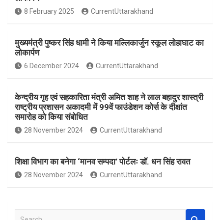
o
A
8 February 2025
CurrentUttarakhand
o
p
k
p
मुख्यमंत्री पुष्कर सिंह धामी ने किया मल्लिकार्जुन स्कूल लोहाघाट का
लोकार्पण
6 December 2024
CurrentUttarakhand
केन्द्रीय गृह एवं सहकारिता मंत्री अमित शाह ने लाल बहादुर शास्त्री
राष्ट्रीय प्रशासन अकादमी में 99वें फाउंडेशन कोर्स के दीक्षांत
समारोह को किया संबोधित
28 November 2024
CurrentUttarakhand
शिक्षा विभाग का बनेगा ‘मानव सम्पदा’ पोर्टलः डॉ. धन सिंह रावत
28 November 2024
CurrentUttarakhand
S