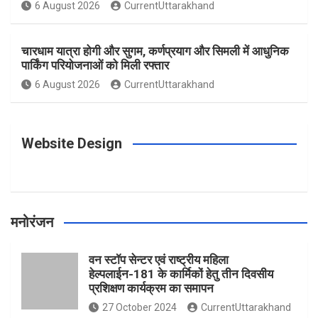
o
g
r
e
b
6 August 2026
CurrentUttarakhand
o
r
e
r
e
चारधाम यात्रा होगी और सुगम, कर्णप्रयाग और सिमली में आधुनिक
पार्किंग परियोजनाओं को मिली रफ्तार
6 August 2026
CurrentUttarakhand
k
a
s
m
t
Website Design
मनोरंजन
वन स्टॉप सेन्टर एवं राष्ट्रीय महिला
हेल्पलाईन-181 के कार्मिकों हेतु तीन दिवसीय
प्रशिक्षण कार्यक्रम का समापन
27 October 2024
CurrentUttarakhand