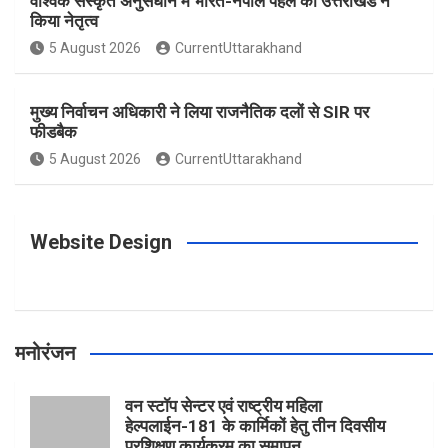
वैश्विक संस्कृत अनुसंधान में भारत-नेपाल पहल का उत्तराखंड ने
किया नेतृत्व
o
g
r
e
b
5 August 2026
CurrentUttarakhand
o
r
e
r
e
मुख्य निर्वाचन अधिकारी ने लिया राजनैतिक दलों से SIR पर
फीडबैक
k
a
s
5 August 2026
CurrentUttarakhand
m
t
Website Design
मनोरंजन
वन स्टॉप सेन्टर एवं राष्ट्रीय महिला
हेल्पलाईन-181 के कार्मिकों हेतु तीन दिवसीय
प्रशिक्षण कार्यक्रम का समापन