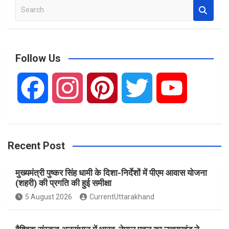
S
e
a
r
c
Follow Us
h
F
I
P
T
Y
a
n
i
w
o
Recent Post
c
s
n
i
u
मुख्यमंत्री पुष्कर सिंह धामी के दिशा-निर्देशों में पीएम आवास योजना
e
t
t
t
T
(शहरी) की प्रगति की हुई समीक्षा
5 August 2026
CurrentUttarakhand
b
a
e
t
u