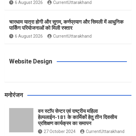
o
g
r
e
b
6 August 2026
CurrentUttarakhand
o
r
e
r
e
चारधाम यात्रा होगी और सुगम, कर्णप्रयाग और सिमली में आधुनिक
पार्किंग परियोजनाओं को मिली रफ्तार
6 August 2026
CurrentUttarakhand
k
a
s
m
t
Website Design
मनोरंजन
वन स्टॉप सेन्टर एवं राष्ट्रीय महिला
हेल्पलाईन-181 के कार्मिकों हेतु तीन दिवसीय
प्रशिक्षण कार्यक्रम का समापन
27 October 2024
CurrentUttarakhand