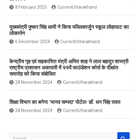
o
A
8 February 2025
CurrentUttarakhand
o
p
k
p
मुख्यमंत्री पुष्कर सिंह धामी ने किया मल्लिकार्जुन स्कूल लोहाघाट का
लोकार्पण
6 December 2024
CurrentUttarakhand
केन्द्रीय गृह एवं सहकारिता मंत्री अमित शाह ने लाल बहादुर शास्त्री
राष्ट्रीय प्रशासन अकादमी में 99वें फाउंडेशन कोर्स के दीक्षांत
समारोह को किया संबोधित
28 November 2024
CurrentUttarakhand
शिक्षा विभाग का बनेगा ‘मानव सम्पदा’ पोर्टलः डॉ. धन सिंह रावत
28 November 2024
CurrentUttarakhand
S