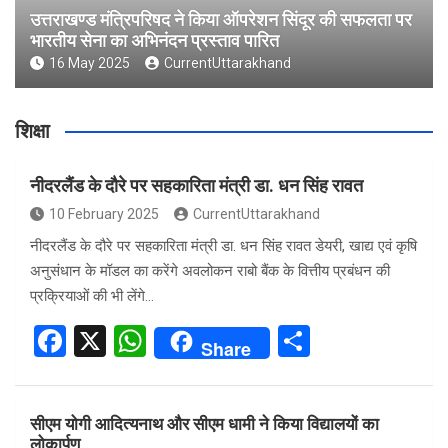
उत्तराखण्ड मंत्रिपरिषद ने किया ऑपरेशन सिंदूर की सफलता पर
भारतीय सेना का अभिनंदन प्रस्ताव पारित
16 May 2025
CurrentUttarakhand
शिक्षा
नीदरलैंड के दौरे पर सहकारिता मंत्री डा. धन सिंह रावत
10 February 2025
CurrentUttarakhand
नीदरलैंड के दौरे पर सहकारिता मंत्री डा. धन सिंह रावत डेयरी, खाद्य एवं कृषि
अनुसंधान के मॉडल का करेंगे अवलोकन राबो बैंक के वित्तीय प्रबंधन की
प्रक्रियाओं की भी लेंगे…
F
X
W
S
Share
a
h
h
ce
at
ar
सीएम योगी आदित्यनाथ और सीएम धामी ने किया विद्यालयों का
b
s
e
लोकार्पण