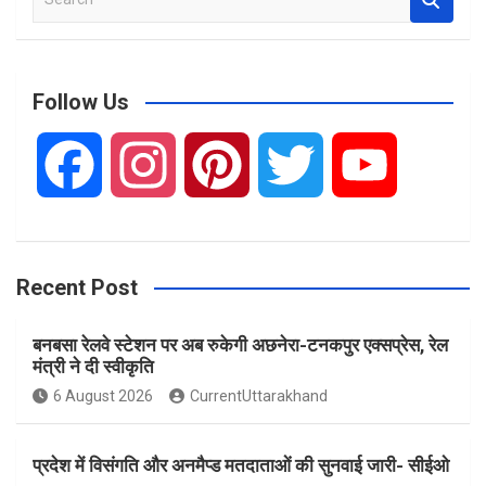
e
a
r
c
Follow Us
h
F
I
P
T
Y
a
n
i
w
o
Recent Post
c
s
n
i
u
बनबसा रेलवे स्टेशन पर अब रुकेगी अछनेरा-टनकपुर एक्सप्रेस, रेल
e
t
t
t
T
मंत्री ने दी स्वीकृति
6 August 2026
CurrentUttarakhand
b
a
e
t
u
प्रदेश में विसंगति और अनमैप्ड मतदाताओं की सुनवाई जारी- सीईओ