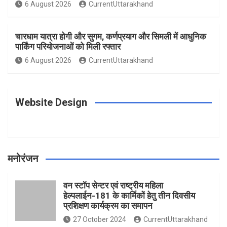
o
g
r
e
b
6 August 2026
CurrentUttarakhand
o
r
e
r
e
चारधाम यात्रा होगी और सुगम, कर्णप्रयाग और सिमली में आधुनिक
पार्किंग परियोजनाओं को मिली रफ्तार
6 August 2026
CurrentUttarakhand
k
a
s
m
t
Website Design
मनोरंजन
वन स्टॉप सेन्टर एवं राष्ट्रीय महिला
हेल्पलाईन-181 के कार्मिकों हेतु तीन दिवसीय
प्रशिक्षण कार्यक्रम का समापन
27 October 2024
CurrentUttarakhand