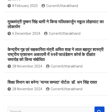
o
A
8 February 2025
CurrentUttarakhand
o
p
k
p
मुख्यमंत्री पुष्कर सिंह धामी ने किया मल्लिकार्जुन स्कूल लोहाघाट का
लोकार्पण
6 December 2024
CurrentUttarakhand
केन्द्रीय गृह एवं सहकारिता मंत्री अमित शाह ने लाल बहादुर शास्त्री
राष्ट्रीय प्रशासन अकादमी में 99वें फाउंडेशन कोर्स के दीक्षांत
समारोह को किया संबोधित
28 November 2024
CurrentUttarakhand
शिक्षा विभाग का बनेगा ‘मानव सम्पदा’ पोर्टलः डॉ. धन सिंह रावत
28 November 2024
CurrentUttarakhand
S