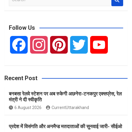
e
a
r
c
Follow Us
h
F
I
P
T
Y
a
n
i
w
o
Recent Post
c
s
n
i
u
बनबसा रेलवे स्टेशन पर अब रुकेगी अछनेरा-टनकपुर एक्सप्रेस, रेल
e
t
t
t
T
मंत्री ने दी स्वीकृति
6 August 2026
CurrentUttarakhand
b
a
e
t
u
प्रदेश में विसंगति और अनमैप्ड मतदाताओं की सुनवाई जारी- सीईओ