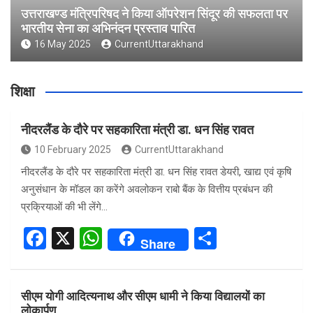
उत्तराखण्ड मंत्रिपरिषद ने किया ऑपरेशन सिंदूर की सफलता पर
भारतीय सेना का अभिनंदन प्रस्ताव पारित
16 May 2025
CurrentUttarakhand
शिक्षा
नीदरलैंड के दौरे पर सहकारिता मंत्री डा. धन सिंह रावत
10 February 2025
CurrentUttarakhand
नीदरलैंड के दौरे पर सहकारिता मंत्री डा. धन सिंह रावत डेयरी, खाद्य एवं कृषि
अनुसंधान के मॉडल का करेंगे अवलोकन राबो बैंक के वित्तीय प्रबंधन की
प्रक्रियाओं की भी लेंगे…
F
X
W
S
Share
a
h
h
ce
at
ar
सीएम योगी आदित्यनाथ और सीएम धामी ने किया विद्यालयों का
b
s
e
लोकार्पण