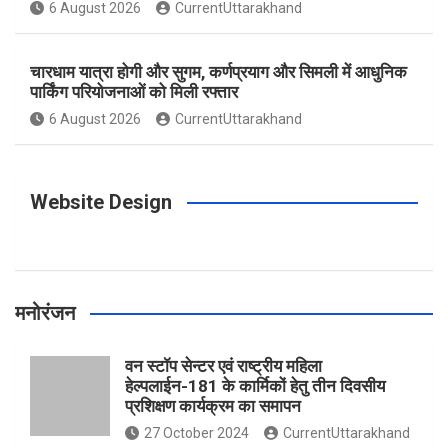
o
g
r
e
b
6 August 2026
CurrentUttarakhand
o
r
e
r
e
चारधाम यात्रा होगी और सुगम, कर्णप्रयाग और सिमली में आधुनिक
पार्किंग परियोजनाओं को मिली रफ्तार
6 August 2026
CurrentUttarakhand
k
a
s
m
t
Website Design
मनोरंजन
वन स्टॉप सेन्टर एवं राष्ट्रीय महिला
हेल्पलाईन-181 के कार्मिकों हेतु तीन दिवसीय
प्रशिक्षण कार्यक्रम का समापन
27 October 2024
CurrentUttarakhand