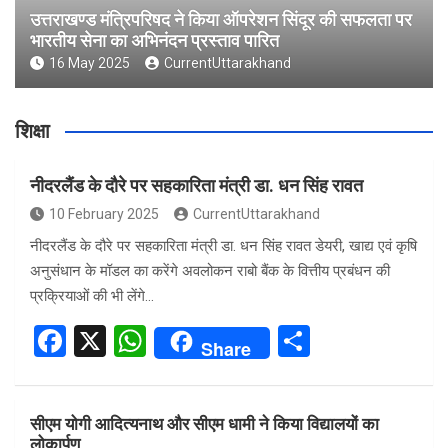
उत्तराखण्ड मंत्रिपरिषद ने किया ऑपरेशन सिंदूर की सफलता पर
भारतीय सेना का अभिनंदन प्रस्ताव पारित
16 May 2025
CurrentUttarakhand
शिक्षा
नीदरलैंड के दौरे पर सहकारिता मंत्री डा. धन सिंह रावत
10 February 2025
CurrentUttarakhand
नीदरलैंड के दौरे पर सहकारिता मंत्री डा. धन सिंह रावत डेयरी, खाद्य एवं कृषि
अनुसंधान के मॉडल का करेंगे अवलोकन राबो बैंक के वित्तीय प्रबंधन की
प्रक्रियाओं की भी लेंगे…
F
X
W
S
Share
a
h
h
ce
at
ar
सीएम योगी आदित्यनाथ और सीएम धामी ने किया विद्यालयों का
b
s
e
लोकार्पण