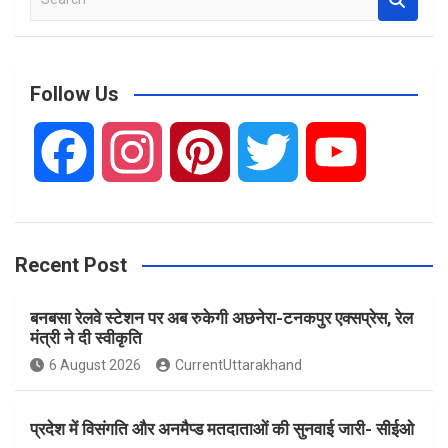
e
a
r
c
Follow Us
h
F
I
P
T
Y
a
n
i
w
o
Recent Post
c
s
n
i
u
बनबसा रेलवे स्टेशन पर अब रुकेगी अछनेरा-टनकपुर एक्सप्रेस, रेल
e
t
t
t
T
मंत्री ने दी स्वीकृति
6 August 2026
CurrentUttarakhand
b
a
e
t
u
प्रदेश में विसंगति और अनमैप्ड मतदाताओं की सुनवाई जारी- सीईओ