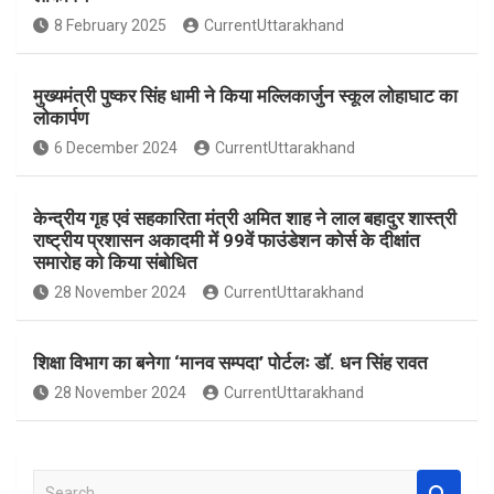
o
A
8 February 2025
CurrentUttarakhand
o
p
k
p
मुख्यमंत्री पुष्कर सिंह धामी ने किया मल्लिकार्जुन स्कूल लोहाघाट का
लोकार्पण
6 December 2024
CurrentUttarakhand
केन्द्रीय गृह एवं सहकारिता मंत्री अमित शाह ने लाल बहादुर शास्त्री
राष्ट्रीय प्रशासन अकादमी में 99वें फाउंडेशन कोर्स के दीक्षांत
समारोह को किया संबोधित
28 November 2024
CurrentUttarakhand
शिक्षा विभाग का बनेगा ‘मानव सम्पदा’ पोर्टलः डॉ. धन सिंह रावत
28 November 2024
CurrentUttarakhand
S