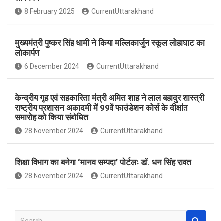
o
A
8 February 2025
CurrentUttarakhand
o
p
k
p
मुख्यमंत्री पुष्कर सिंह धामी ने किया मल्लिकार्जुन स्कूल लोहाघाट का
लोकार्पण
6 December 2024
CurrentUttarakhand
केन्द्रीय गृह एवं सहकारिता मंत्री अमित शाह ने लाल बहादुर शास्त्री
राष्ट्रीय प्रशासन अकादमी में 99वें फाउंडेशन कोर्स के दीक्षांत
समारोह को किया संबोधित
28 November 2024
CurrentUttarakhand
शिक्षा विभाग का बनेगा ‘मानव सम्पदा’ पोर्टलः डॉ. धन सिंह रावत
28 November 2024
CurrentUttarakhand
S