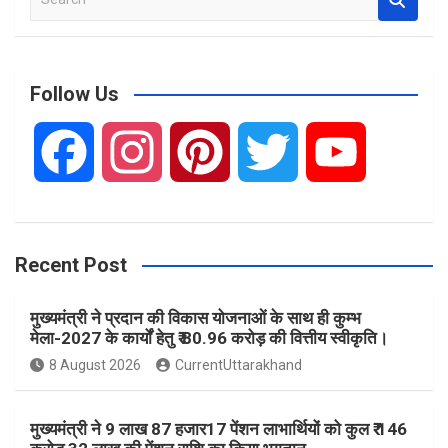
e
a
r
c
Follow Us
h
F
I
P
T
Y
a
n
i
w
o
Recent Post
c
s
n
i
u
मुख्यमंत्री ने प्रदान की विकास योजनाओं के साथ ही कुम्भ
e
t
t
t
T
मेला-2027 के कार्यों हेतु ₹ 80.96 करोड़ की वित्तीय स्वीकृति।
8 August 2026
CurrentUttarakhand
b
a
e
t
u
मुख्यमंत्री ने 9 लाख 87 हजार17 पेंशन लाभार्थियों को कुल ₹ 146