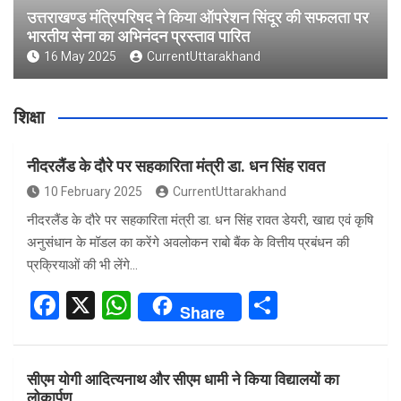
उत्तराखण्ड मंत्रिपरिषद ने किया ऑपरेशन सिंदूर की सफलता पर
भारतीय सेना का अभिनंदन प्रस्ताव पारित
16 May 2025
CurrentUttarakhand
शिक्षा
नीदरलैंड के दौरे पर सहकारिता मंत्री डा. धन सिंह रावत
10 February 2025
CurrentUttarakhand
नीदरलैंड के दौरे पर सहकारिता मंत्री डा. धन सिंह रावत डेयरी, खाद्य एवं कृषि
अनुसंधान के मॉडल का करेंगे अवलोकन राबो बैंक के वित्तीय प्रबंधन की
प्रक्रियाओं की भी लेंगे…
F
X
W
S
Share
a
h
h
ce
at
ar
सीएम योगी आदित्यनाथ और सीएम धामी ने किया विद्यालयों का
b
s
e
लोकार्पण