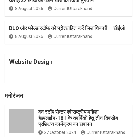
करोड़ 32 लाख की पेंशन राशि का किया भुगतान
o
g
r
e
b
8 August 2026
CurrentUttarakhand
o
r
e
r
e
BLO और फील्ड स्टॉफ को प्रोत्साहित करें जिलाधिकारी – सीईओ
8 August 2026
CurrentUttarakhand
k
a
s
m
t
Website Design
मनोरंजन
वन स्टॉप सेन्टर एवं राष्ट्रीय महिला
हेल्पलाईन-181 के कार्मिकों हेतु तीन दिवसीय
प्रशिक्षण कार्यक्रम का समापन
27 October 2024
CurrentUttarakhand