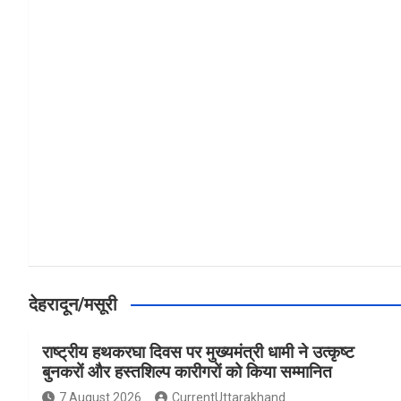
a
h
h
ce
at
ar
b
s
e
o
A
o
p
k
p
देहरादून/मसूरी
राष्ट्रीय हथकरघा दिवस पर मुख्यमंत्री धामी ने उत्कृष्ट
बुनकरों और हस्तशिल्प कारीगरों को किया सम्मानित
7 August 2026
CurrentUttarakhand