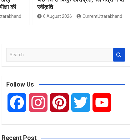
मीक्षा की
स्वीकृति
ttarakhand
6 August 2026
CurrentUttarakhand
S
e
a
r
c
Follow Us
h
F
I
P
T
Y
a
n
i
w
o
Recent Post
c
s
n
i
u