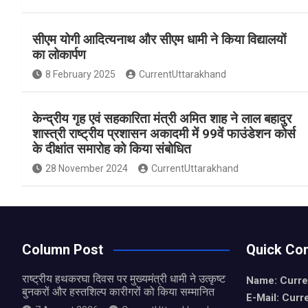
a
h
h
ce
at
ar
सीएम योगी आदित्यनाथ और सीएम धामी ने किया विद्यालयों
b
s
e
का लोकार्पण
o
A
8 February 2025
CurrentUttarakhand
o
p
k
p
केन्द्रीय गृह एवं सहकारिता मंत्री अमित शाह ने लाल बहादुर
शास्त्री राष्ट्रीय प्रशासन अकादमी में 99वें फाउंडेशन कोर्स
के दीक्षांत समारोह को किया संबोधित
28 November 2024
CurrentUttarakhand
Column Post
Quick Con
राष्ट्रीय हथकरघा दिवस पर मुख्यमंत्री धामी ने उत्कृष्ट
Name: Curre
बुनकरों और हस्तशिल्प कारीगरों को किया सम्मानित
E-Mail: Curr