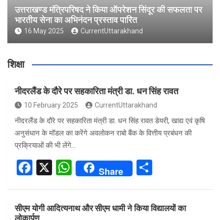
उत्तराखण्ड मंत्रिपरिषद ने किया ऑपरेशन सिंदूर की सफलता पर
भारतीय सेना का अभिनंदन प्रस्ताव पारित
16 May 2025
CurrentUttarakhand
शिक्षा
नीदरलैंड के दौरे पर सहकारिता मंत्री डा. धन सिंह रावत
10 February 2025
CurrentUttarakhand
नीदरलैंड के दौरे पर सहकारिता मंत्री डा. धन सिंह रावत डेयरी, खाद्य एवं कृषि
अनुसंधान के मॉडल का करेंगे अवलोकन राबो बैंक के वित्तीय प्रबंधन की
प्रक्रियाओं की भी लेंगे…
F
X
W
S
Share
a
h
h
ce
at
ar
सीएम योगी आदित्यनाथ और सीएम धामी ने किया विद्यालयों का
b
s
e
लोकार्पण