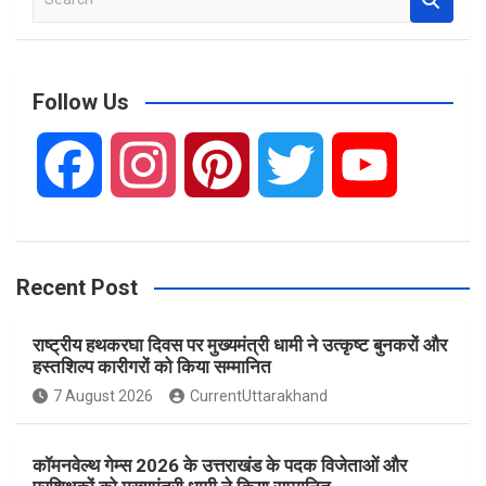
e
a
r
c
Follow Us
h
F
I
P
T
Y
a
n
i
w
o
Recent Post
c
s
n
i
u
राष्ट्रीय हथकरघा दिवस पर मुख्यमंत्री धामी ने उत्कृष्ट बुनकरों और
e
t
t
t
T
हस्तशिल्प कारीगरों को किया सम्मानित
7 August 2026
CurrentUttarakhand
b
a
e
t
u
कॉमनवेल्थ गेम्स 2026 के उत्तराखंड के पदक विजेताओं और