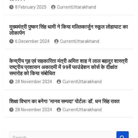
o
A
8 February 2025
CurrentUttarakhand
o
p
k
p
मुख्यमंत्री पुष्कर सिंह धामी ने किया मल्लिकार्जुन स्कूल लोहाघाट का
लोकार्पण
6 December 2024
CurrentUttarakhand
केन्द्रीय गृह एवं सहकारिता मंत्री अमित शाह ने लाल बहादुर शास्त्री
राष्ट्रीय प्रशासन अकादमी में 99वें फाउंडेशन कोर्स के दीक्षांत
समारोह को किया संबोधित
28 November 2024
CurrentUttarakhand
शिक्षा विभाग का बनेगा ‘मानव सम्पदा’ पोर्टलः डॉ. धन सिंह रावत
28 November 2024
CurrentUttarakhand
S